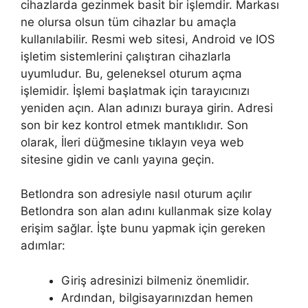
cihazlarda gezinmek basit bir işlemdir. Markası
ne olursa olsun tüm cihazlar bu amaçla
kullanılabilir. Resmi web sitesi, Android ve IOS
işletim sistemlerini çalıştıran cihazlarla
uyumludur. Bu, geleneksel oturum açma
işlemidir. İşlemi başlatmak için tarayıcınızı
yeniden açın. Alan adınızı buraya girin. Adresi
son bir kez kontrol etmek mantıklıdır. Son
olarak, İleri düğmesine tıklayın veya web
sitesine gidin ve canlı yayına geçin.
Betlondra son adresiyle nasıl oturum açılır
Betlondra son alan adını kullanmak size kolay
erişim sağlar. İşte bunu yapmak için gereken
adımlar:
Giriş adresinizi bilmeniz önemlidir.
Ardından, bilgisayarınızdan hemen