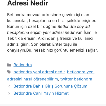
Adresi Nedir
Betlondra mevcut adresinde çevrim içi olan
kullanıcılar, hesaplarına en hızlı şekilde erişirler.
Bunun için özel bir düğme
Betlondra soy ad
hesaplarına erişim yeni adresi nedir
var. İsim ile
Tek tıkla erişim. Ardından şifrenizi ve kullanıcı
adınızı girin. Son olarak Enter tuşu ile
onaylayın.Bu, hesabınızı görüntülemenizi sağlar.
Kategoriler
Betlondra
Etiketler
betlondra yeni adresi nedir
,
betlondra yeni
adresini nasıl öğrenebilirim
,
twitter betlondra
Betlondra Bahis Giriş Sorununa Çözüm
Betlondra Canlı Yayın Hizmeti