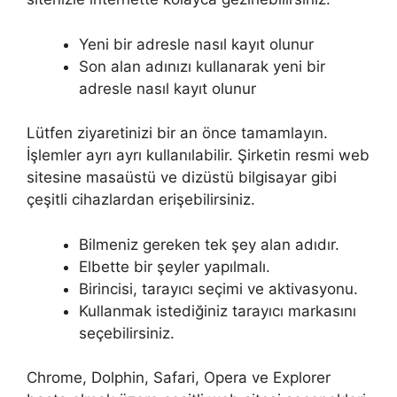
Yeni bir adresle nasıl kayıt olunur
Son alan adınızı kullanarak yeni bir
adresle nasıl kayıt olunur
Lütfen ziyaretinizi bir an önce tamamlayın.
İşlemler ayrı ayrı kullanılabilir. Şirketin resmi web
sitesine masaüstü ve dizüstü bilgisayar gibi
çeşitli cihazlardan erişebilirsiniz.
Bilmeniz gereken tek şey alan adıdır.
Elbette bir şeyler yapılmalı.
Birincisi, tarayıcı seçimi ve aktivasyonu.
Kullanmak istediğiniz tarayıcı markasını
seçebilirsiniz.
Chrome, Dolphin, Safari, Opera ve Explorer