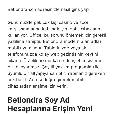
Betlondra son adresinizle nasıl giriş yapılır
Günümüzde pek çok kişi casino ve spor
karşılaşmalarına katılmak için mobil cihazlarını
kullanıyor. Office, bu sorunu önlemek için gerekli
yazılıma sahiptir. Betlondra modern alan adları
mobil uyumludur. Tabletinizde veya akıllı
telefonunuzda kolay web gezintisinin keyfini
çıkarın. Üstelik ne marka ne de işletim sistemi
bir rol oynamaz. Çeşitli yazılım programları ile
uyumlu bir altyapıya sahiptir. Yapmanız gereken
çok basit. Adresi doğru girerek mobil
cihazlardan erişime izin verin.
Betlondra Soy Ad
Hesaplarına Erişim Yeni