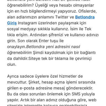
öğrenebilirim? Üyeliği veya hesabı olmayanlar
için en hızlı bilgilendirmeyi yapıyoruz. Ofislerde,
alan adlarımızın anlamını Twitter ve
Betlondra
Giriş
Instagram üzerinden paylaşmak için
sosyal medyayı sıklıkla kullanırız. İsim ile Tek
tıkla erişim. Ardından şifrenizi ve kullanıcı adınızı
girin. Son olarak Enter tuşu ile
onaylayın.
Betlondra yeni adresini nasıl
öğrenebilirim
Şimdi kaydolmak için bir bağlantı
da dahildir.Siteye tek bir tıklama ile çevrimiçi
olun.
Ayrıca sadece üyelere özel hizmetler de
mevcuttur. Şirket, hesap açma işlemi sırasında
girilen e-posta adresine mesaj gönderecektir.
Bu da olası sorunları önlemek için SMS yoluyla
yapılır. Artık bir alan adınız olduğuna göre, web
sitenizle internette kolayca gezinebilirsiniz.