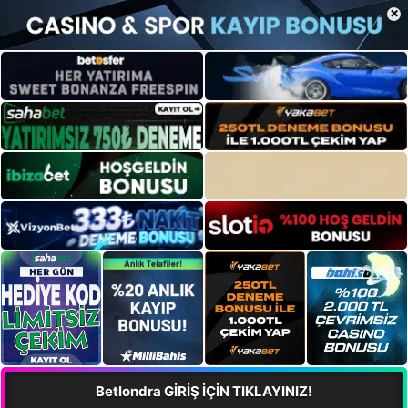
×
Betlondra GİRİŞ İÇİN TIKLAYINIZ!