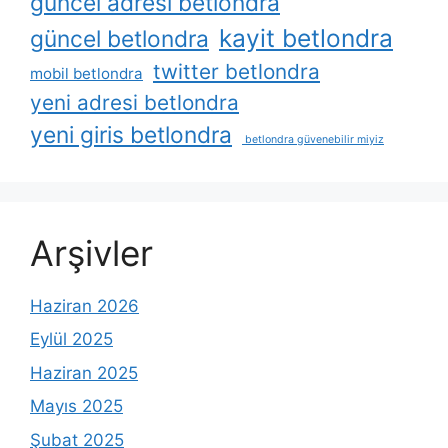
güncel adresi betlondra
kayit betlondra
güncel betlondra
twitter betlondra
mobil betlondra
yeni adresi betlondra
yeni giris betlondra
betlondra güvenebilir miyiz
Arşivler
Haziran 2026
Eylül 2025
Haziran 2025
Mayıs 2025
Şubat 2025