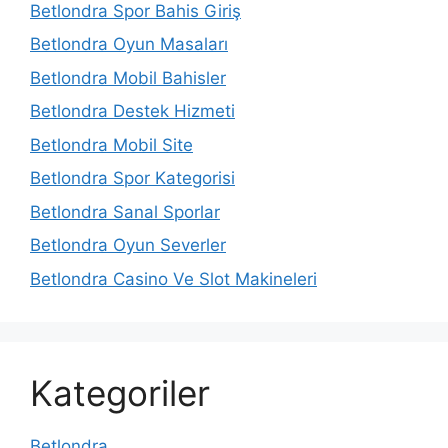
Betlondra Spor Bahis Giriş
Betlondra Oyun Masaları
Betlondra Mobil Bahisler
Betlondra Destek Hizmeti
Betlondra Mobil Site
Betlondra Spor Kategorisi
Betlondra Sanal Sporlar
Betlondra Oyun Severler
Betlondra Casino Ve Slot Makineleri
Kategoriler
Betlondra