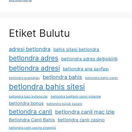
Etiket Bulutu
adresi betlondra
bahis sitesi betlondra
betlondra adres
betlondra adres değişikliği
betlondra adresi
betlondra ana sayfası
betlondra bahis
betlondra avantajları
betlondra bahis kararı
betlondra bahis sitesi
betlondra bazı kullanıcılar
betlondra bağlantı sorun giderme
betlondra bonus
betlondra büyük kazanç
betlondra canli
betlondra canli maç izle
Betlondra Canlı Bahis
betlondra canlı casino
betlondra canlı casino stratejisi