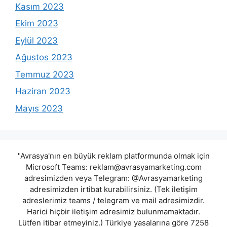
Kasım 2023
Ekim 2023
Eylül 2023
Ağustos 2023
Temmuz 2023
Haziran 2023
Mayıs 2023
"Avrasya'nın en büyük reklam platformunda olmak için
Microsoft Teams:
reklam@avrasyamarketing.com
adresimizden veya Telegram: @Avrasyamarketing
adresimizden irtibat kurabilirsiniz. (Tek iletişim
adreslerimiz teams / telegram ve mail adresimizdir.
Harici hiçbir iletişim adresimiz bulunmamaktadır.
Lütfen itibar etmeyiniz.) Türkiye yasalarına göre 7258