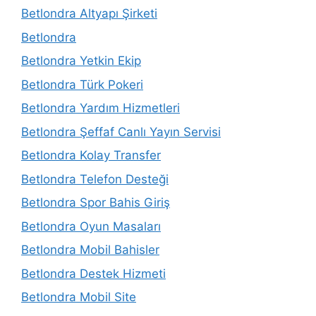
Betlondra Altyapı Şirketi
Betlondra
Betlondra Yetkin Ekip
Betlondra Türk Pokeri
Betlondra Yardım Hizmetleri
Betlondra Şeffaf Canlı Yayın Servisi
Betlondra Kolay Transfer
Betlondra Telefon Desteği
Betlondra Spor Bahis Giriş
Betlondra Oyun Masaları
Betlondra Mobil Bahisler
Betlondra Destek Hizmeti
Betlondra Mobil Site