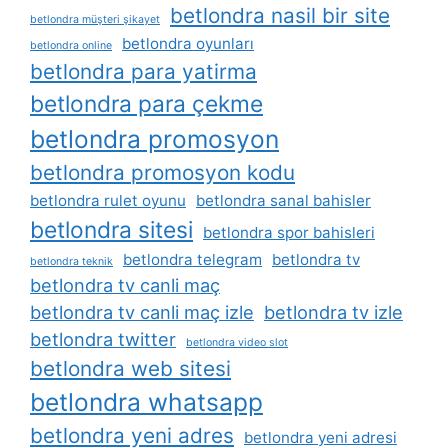
betlondra nasil bir site
betlondra müşteri şikayet
betlondra oyunları
betlondra online
betlondra para yatirma
betlondra para çekme
betlondra promosyon
betlondra promosyon kodu
betlondra rulet oyunu
betlondra sanal bahisler
betlondra sitesi
betlondra spor bahisleri
betlondra telegram
betlondra tv
betlondra teknik
betlondra tv canli maç
betlondra tv canli maç izle
betlondra tv izle
betlondra twitter
betlondra video slot
betlondra web sitesi
betlondra whatsapp
betlondra yeni adres
betlondra yeni adresi