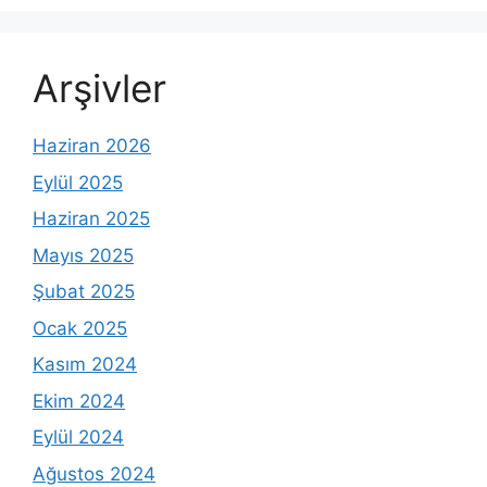
Arşivler
Haziran 2026
Eylül 2025
Haziran 2025
Mayıs 2025
Şubat 2025
Ocak 2025
Kasım 2024
Ekim 2024
Eylül 2024
Ağustos 2024