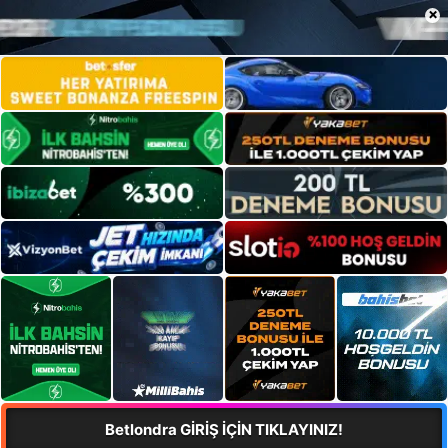
×
Betlondra GİRİŞ İÇİN TIKLAYINIZ!