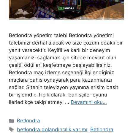
Betlondra yönetim talebi Betlondra yönetimi
talebinizi derhal alacak ve size çözüm odaklı bir
yanıt verecektir. Keyifli ve karlı bir deneyim
yaşamanızı sağlamak için sitede mevcut olan
çeşitli ödülleri keşfetmeye başlayabilirsiniz.
Betlondra maç izleme seçeneği ilgilendiğiniz
maçlara bahis oynayarak para kazanmanızı
sağlar. Sitenin televizyon yayınına erişim basit
bir işlemdir. Tipik olarak, bahisçiler oyunu
ilerledikçe takip etmeyi …
Devamını oku…
Kategoriler
Betlondra
Etiketler
betlondra dolandırıcılık var mı
,
Betlondra