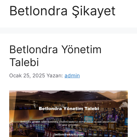
Betlondra Şikayet
Betlondra Yönetim
Talebi
Ocak 25, 2025
Yazarı:
admin