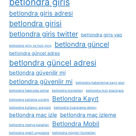
betlondra giris
betlondra giris adresi
betlondra girisi
betlondra giris twitter
betlondra giris yap
betlondra güncel
betlondra giriş ve hızlı giriş
betlondra güncel adres
betlondra güncel adresi
betlondra güvenilir mi
betlondra güvenlir mi
betlondra haberlerine kayıt olun
betlondra hakkında online
betlondra hizmetleri
betlondra hızlı blackjack
Betlondra Kayıt
betlondra katlama sistemi
betlondra kullanıcı arayüzü
betlondra lisanslama detayı
betlondra maç izle
betlondra maç izleme
Betlondra Mobil
betlondra medya kanalları
betlondra mobil uygulama
betlondra müşteri hizmetleri