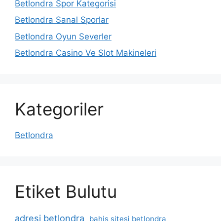
Betlondra Spor Kategorisi
Betlondra Sanal Sporlar
Betlondra Oyun Severler
Betlondra Casino Ve Slot Makineleri
Kategoriler
Betlondra
Etiket Bulutu
adresi betlondra
bahis sitesi betlondra