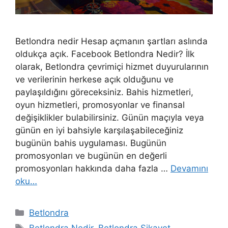
Betlondra nedir Hesap açmanın şartları aslında
oldukça açık. Facebook Betlondra Nedir? İlk
olarak, Betlondra çevrimiçi hizmet duyurularının
ve verilerinin herkese açık olduğunu ve
paylaşıldığını göreceksiniz. Bahis hizmetleri,
oyun hizmetleri, promosyonlar ve finansal
değişiklikler bulabilirsiniz. Günün maçıyla veya
günün en iyi bahsiyle karşılaşabileceğiniz
bugünün bahis uygulaması. Bugünün
promosyonları ve bugünün en değerli
promosyonları hakkında daha fazla …
Devamını
oku…
Kategoriler
Betlondra
Etiketler