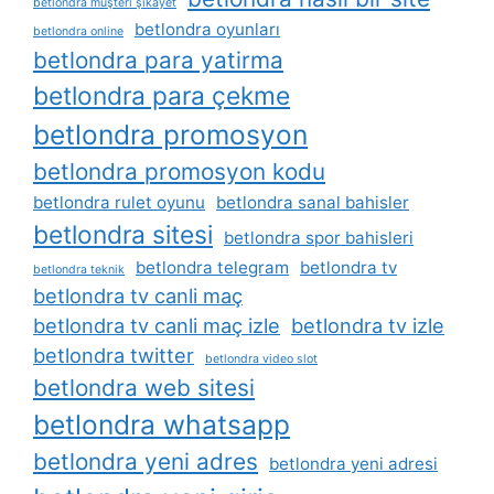
betlondra müşteri şikayet
betlondra oyunları
betlondra online
betlondra para yatirma
betlondra para çekme
betlondra promosyon
betlondra promosyon kodu
betlondra rulet oyunu
betlondra sanal bahisler
betlondra sitesi
betlondra spor bahisleri
betlondra telegram
betlondra tv
betlondra teknik
betlondra tv canli maç
betlondra tv canli maç izle
betlondra tv izle
betlondra twitter
betlondra video slot
betlondra web sitesi
betlondra whatsapp
betlondra yeni adres
betlondra yeni adresi