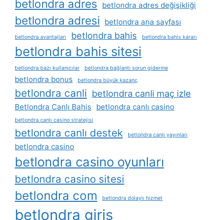
betlondra adres
betlondra adres değişikliği
betlondra adresi
betlondra ana sayfası
betlondra bahis
betlondra avantajları
betlondra bahis kararı
betlondra bahis sitesi
betlondra bazı kullanıcılar
betlondra bağlantı sorun giderme
betlondra bonus
betlondra büyük kazanç
betlondra canli
betlondra canli maç izle
Betlondra Canlı Bahis
betlondra canlı casino
betlondra canlı casino stratejisi
betlondra canlı destek
betlondra canlı yayınları
betlondra casino
betlondra casino oyunları
betlondra casino sitesi
betlondra com
betlondra dolaylı hizmet
betlondra giris