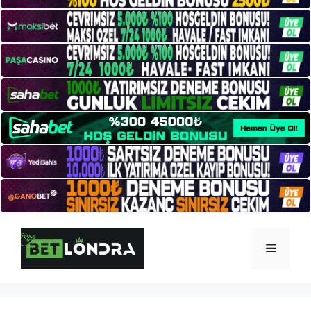
İçeriğe
atla
Menü