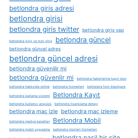
betlondra giris adresi
betlondra girisi
betlondra giris twitter
betlondra giris yap
betlondra güncel
betlondra giriş ve hızlı giriş
betlondra güncel adres
betlondra güncel adresi
betlondra güvenilir mi
betlondra güvenlir mi
betlondra haberlerine kayıt olun
betlondra hakkında online
betlondra hizmetleri
betlondra hızlı blackjack
Betlondra Kayıt
betlondra katlama sistemi
betlondra kullanıcı arayüzü
betlondra lisanslama detayı
betlondra maç izle
betlondra maç izleme
Betlondra Mobil
betlondra medya kanalları
betlondra mobil uygulama
betlondra müşteri hizmetleri
betlondra nasil bir site