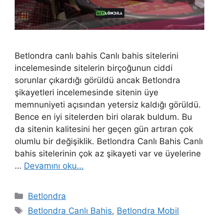
Betlondra canlı bahis Canlı bahis sitelerini
incelemesinde sitelerin birçoğunun ciddi
sorunlar çıkardığı görüldü ancak Betlondra
şikayetleri incelemesinde sitenin üye
memnuniyeti açısından yetersiz kaldığı görüldü.
Bence en iyi sitelerden biri olarak buldum. Bu
da sitenin kalitesini her geçen gün artıran çok
olumlu bir değişiklik. Betlondra Canlı Bahis Canlı
bahis sitelerinin çok az şikayeti var ve üyelerine
…
Devamını oku…
Kategoriler
Betlondra
Etiketler
Betlondra Canlı Bahis
,
Betlondra Mobil