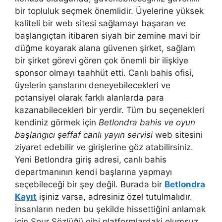
bir topluluk seçmek önemlidir. Üyelerine yüksek
kaliteli bir web sitesi sağlamayı başaran ve
başlangıçtan itibaren siyah bir zemine mavi bir
düğme koyarak alana güvenen şirket, sağlam
bir şirket görevi gören çok önemli bir ilişkiye
sponsor olmayı taahhüt etti. Canlı bahis ofisi,
üyelerin şanslarını deneyebilecekleri ve
potansiyel olarak farklı alanlarda para
kazanabilecekleri bir yerdir. Tüm bu seçenekleri
kendiniz görmek için
Betlondra bahis ve oyun
başlangıcı şeffaf canlı yayın servisi
web sitesini
ziyaret edebilir ve girişlerine göz atabilirsiniz.
Yeni Betlondra giriş adresi, canlı bahis
departmanının kendi başlarına yapmayı
seçebileceği bir şey değil. Burada bir
Betlondra
Kayıt
işiniz varsa, adresiniz özel tutulmalıdır.
İnsanların neden bu şekilde hissettiğini anlamak
için Sour Sözlüğü gibi platformlardaki olumsuz