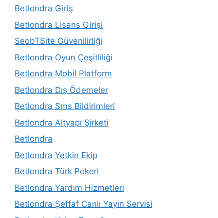
Betlondra Giriş
Betlondra Lisans Girişi
SeobTSite Güvenilirliği
Betlondra Oyun Çeşitliliği
Betlondra Mobil Platform
Betlondra Dış Ödemeler
Betlondra Sms Bildirimleri
Betlondra Altyapı Şirketi
Betlondra
Betlondra Yetkin Ekip
Betlondra Türk Pokeri
Betlondra Yardım Hizmetleri
Betlondra Şeffaf Canlı Yayın Servisi