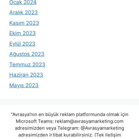
Ocak 2024
Aralık 2023
Kasım 2023
Ekim 2023
Eylül 2023
Ağustos 2023
Temmuz 2023
Haziran 2023
Mayıs 2023
"Avrasya'nın en büyük reklam platformunda olmak için
Microsoft Teams:
reklam@avrasyamarketing.com
adresimizden veya Telegram: @Avrasyamarketing
adresimizden irtibat kurabilirsiniz. (Tek iletişim