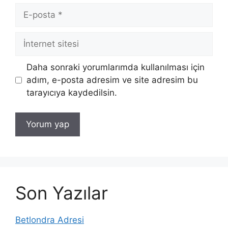
E-
posta
İnternet
sitesi
Daha sonraki yorumlarımda kullanılması için
adım, e-posta adresim ve site adresim bu
tarayıcıya kaydedilsin.
Son Yazılar
Betlondra Adresi