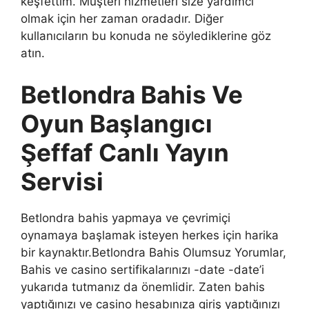
keşfettim. Müşteri hizmetleri size yardımcı
olmak için her zaman oradadır. Diğer
kullanıcıların bu konuda ne söylediklerine göz
atın.
Betlondra Bahis Ve
Oyun Başlangıcı
Şeffaf Canlı Yayın
Servisi
Betlondra bahis yapmaya ve çevrimiçi
oynamaya başlamak isteyen herkes için harika
bir kaynaktır.Betlondra Bahis Olumsuz Yorumlar,
Bahis ve casino sertifikalarınızı -date -date’i
yukarıda tutmanız da önemlidir. Zaten bahis
yaptığınızı ve casino hesabınıza giriş yaptığınızı