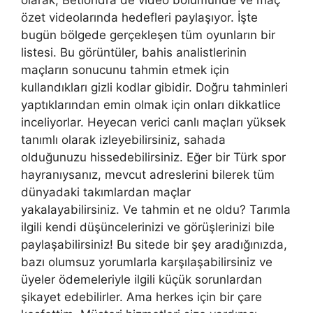
olarak, Betlondra de video bölümünde ve maç
özet videolarında hedefleri paylaşıyor. İşte
bugün bölgede gerçekleşen tüm oyunların bir
listesi. Bu görüntüler, bahis analistlerinin
maçların sonucunu tahmin etmek için
kullandıkları gizli kodlar gibidir. Doğru tahminleri
yaptıklarından emin olmak için onları dikkatlice
inceliyorlar. Heyecan verici canlı maçları yüksek
tanımlı olarak izleyebilirsiniz, sahada
olduğunuzu hissedebilirsiniz. Eğer bir Türk spor
hayranıysanız, mevcut adreslerini bilerek tüm
dünyadaki takımlardan maçlar
yakalayabilirsiniz. Ve tahmin et ne oldu? Tarımla
ilgili kendi düşüncelerinizi ve görüşlerinizi bile
paylaşabilirsiniz! Bu sitede bir şey aradığınızda,
bazı olumsuz yorumlarla karşılaşabilirsiniz ve
üyeler ödemeleriyle ilgili küçük sorunlardan
şikayet edebilirler. Ama herkes için bir çare