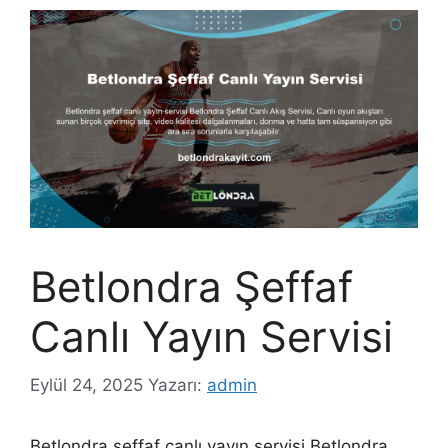
Betlondra Şeffaf
Canlı Yayın Servisi
Eylül 24, 2025
Yazarı:
admin
Betlondra şeffaf canlı yayın servisi Betlondra