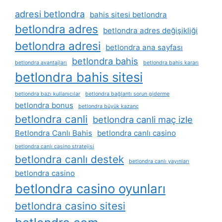
adresi betlondra
bahis sitesi betlondra
betlondra adres
betlondra adres değişikliği
betlondra adresi
betlondra ana sayfası
betlondra bahis
betlondra avantajları
betlondra bahis kararı
betlondra bahis sitesi
betlondra bazı kullanıcılar
betlondra bağlantı sorun giderme
betlondra bonus
betlondra büyük kazanç
betlondra canli
betlondra canli maç izle
Betlondra Canlı Bahis
betlondra canlı casino
betlondra canlı casino stratejisi
betlondra canlı destek
betlondra canlı yayınları
betlondra casino
betlondra casino oyunları
betlondra casino sitesi