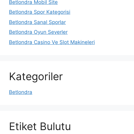
Betlondra Mobil Site
Betlondra Spor Kategorisi
Betlondra Sanal Sporlar
Betlondra Oyun Severler
Betlondra Casino Ve Slot Makineleri
Kategoriler
Betlondra
Etiket Bulutu