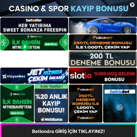
×
Betlondra GİRİŞ İÇİN TIKLAYINIZ!