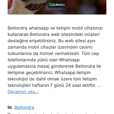
Betlondra whatsapp ve i̇letişim mobil cihazınızı
kullanarak Betlondra web sitesindeki müşteri
desteğine erişebilirsiniz. Bu web sitesi aynı
zamanda mobil cihazlar üzerinden casino
tutkunlarına da hizmet vermektedir. Tüm cep
telefonlarında yüklü olan Whatsapp
uygulamasına mesaj göndererek Betlondra ile
iletişime geçebilirsiniz. Whatsapp iletişim
teknolojisi de dahil olmak üzere tüm iletişim
teknolojileri haftanın 7 günü 24 saat aktiftir. …
Devamını oku…
Kategoriler
Betlondra
Etiketler