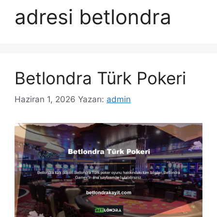
adresi betlondra
Betlondra Türk Pokeri
Haziran 1, 2026
Yazarı:
admin