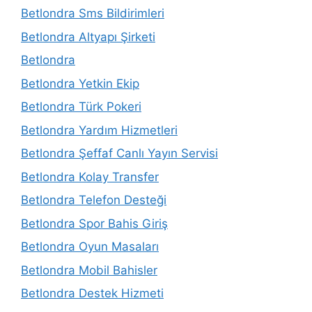
Betlondra Sms Bildirimleri
Betlondra Altyapı Şirketi
Betlondra
Betlondra Yetkin Ekip
Betlondra Türk Pokeri
Betlondra Yardım Hizmetleri
Betlondra Şeffaf Canlı Yayın Servisi
Betlondra Kolay Transfer
Betlondra Telefon Desteği
Betlondra Spor Bahis Giriş
Betlondra Oyun Masaları
Betlondra Mobil Bahisler
Betlondra Destek Hizmeti