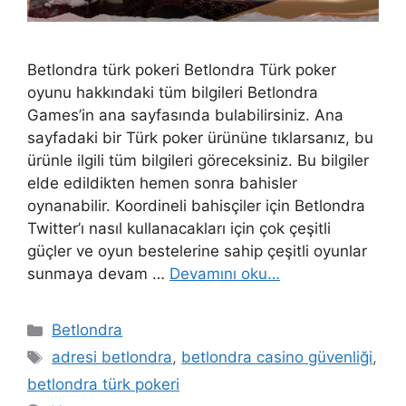
Betlondra türk pokeri Betlondra Türk poker
oyunu hakkındaki tüm bilgileri Betlondra
Games’in ana sayfasında bulabilirsiniz. Ana
sayfadaki bir Türk poker ürününe tıklarsanız, bu
ürünle ilgili tüm bilgileri göreceksiniz. Bu bilgiler
elde edildikten hemen sonra bahisler
oynanabilir. Koordineli bahisçiler için Betlondra
Twitter’ı nasıl kullanacakları için çok çeşitli
güçler ve oyun bestelerine sahip çeşitli oyunlar
sunmaya devam …
Devamını oku…
Kategoriler
Betlondra
Etiketler
adresi betlondra
,
betlondra casino güvenliği
,
betlondra türk pokeri