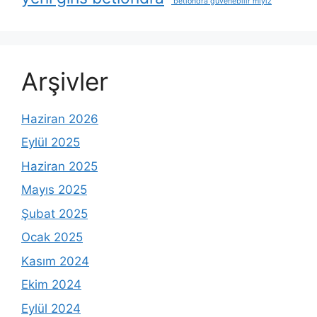
betlondra güvenebilir miyiz
Arşivler
Haziran 2026
Eylül 2025
Haziran 2025
Mayıs 2025
Şubat 2025
Ocak 2025
Kasım 2024
Ekim 2024
Eylül 2024