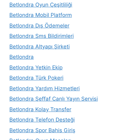
Betlondra Oyun Çeşitliliği
Betlondra Mobil Platform
Betlondra Dış Ödemeler
Betlondra Sms Bildirimleri
Betlondra Altyapı Şirketi
Betlondra
Betlondra Yetkin Ekip
Betlondra Türk Pokeri
Betlondra Yardım Hizmetleri
Betlondra Şeffaf Canlı Yayın Servisi
Betlondra Kolay Transfer
Betlondra Telefon Desteği
Betlondra Spor Bahis Giriş