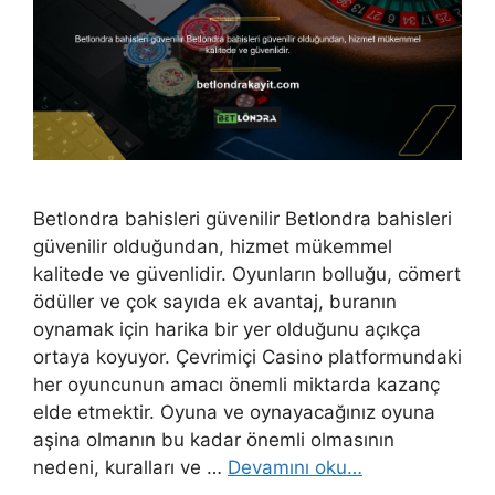
Betlondra bahisleri güvenilir Betlondra bahisleri
güvenilir olduğundan, hizmet mükemmel
kalitede ve güvenlidir. Oyunların bolluğu, cömert
ödüller ve çok sayıda ek avantaj, buranın
oynamak için harika bir yer olduğunu açıkça
ortaya koyuyor. Çevrimiçi Casino platformundaki
her oyuncunun amacı önemli miktarda kazanç
elde etmektir. Oyuna ve oynayacağınız oyuna
aşina olmanın bu kadar önemli olmasının
nedeni, kuralları ve …
Devamını oku…