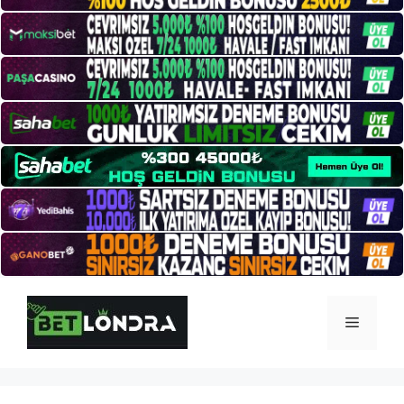
İçeriğe
atla
Menü