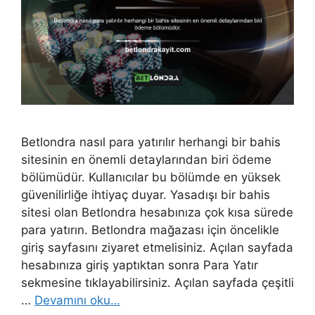
Betlondra nasıl para yatırılır herhangi bir bahis
sitesinin en önemli detaylarından biri ödeme
bölümüdür. Kullanıcılar bu bölümde en yüksek
güvenilirliğe ihtiyaç duyar. Yasadışı bir bahis
sitesi olan Betlondra hesabınıza çok kısa sürede
para yatırın. Betlondra mağazası için öncelikle
giriş sayfasını ziyaret etmelisiniz. Açılan sayfada
hesabınıza giriş yaptıktan sonra Para Yatır
sekmesine tıklayabilirsiniz. Açılan sayfada çeşitli
…
Devamını oku…