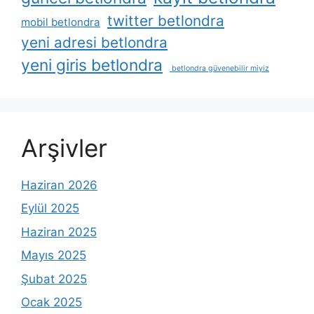
twitter betlondra
mobil betlondra
yeni adresi betlondra
yeni giris betlondra
betlondra güvenebilir miyiz
Arşivler
Haziran 2026
Eylül 2025
Haziran 2025
Mayıs 2025
Şubat 2025
Ocak 2025