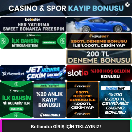
×
Betlondra GİRİŞ İÇİN TIKLAYINIZ!