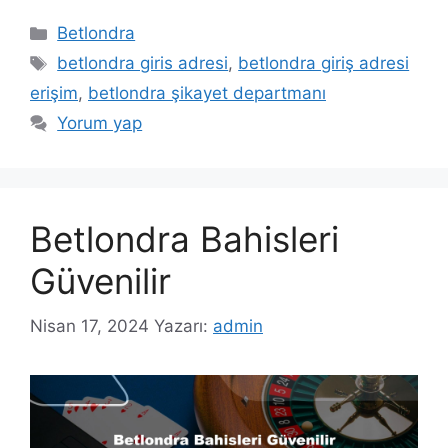
Kategoriler
Betlondra
Etiketler
betlondra giris adresi
,
betlondra giriş adresi
erişim
,
betlondra şikayet departmanı
Yorum yap
Betlondra Bahisleri
Güvenilir
Nisan 17, 2024
Yazarı:
admin