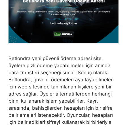
Betlondra yeni güvenli ödeme adresi site,
üyelere gizli ödeme yapabilmeleri için anında
para transferi seçeneği sunar. Sonuç olarak
Betlondra, güvenli ödemeleri ayarlayabilmeleri
için web sitesinde tanımlanan kişilere yeni bir
adres sağlar. Üyeler alternatiflerden herhangi
birini kullanarak işlem yapabilirler. Kayıt
sırasında, bahisçilerden hesapları için bir şifre
belirlemeleri istenecektir. Oyuncular, hesapları
için belirledikleri şifreyi kullanarak birbirleriyle