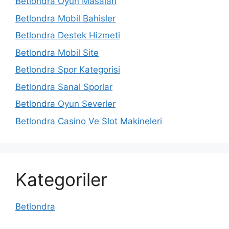
Betlondra Oyun Masaları
Betlondra Mobil Bahisler
Betlondra Destek Hizmeti
Betlondra Mobil Site
Betlondra Spor Kategorisi
Betlondra Sanal Sporlar
Betlondra Oyun Severler
Betlondra Casino Ve Slot Makineleri
Kategoriler
Betlondra