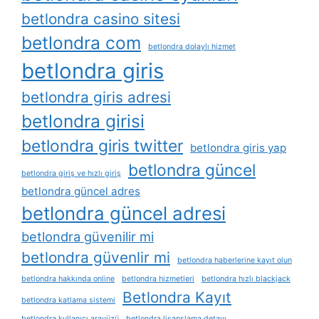
betlondra casino sitesi
betlondra com
betlondra dolaylı hizmet
betlondra giris
betlondra giris adresi
betlondra girisi
betlondra giris twitter
betlondra giris yap
betlondra güncel
betlondra giriş ve hızlı giriş
betlondra güncel adres
betlondra güncel adresi
betlondra güvenilir mi
betlondra güvenlir mi
betlondra haberlerine kayıt olun
betlondra hakkında online
betlondra hizmetleri
betlondra hızlı blackjack
Betlondra Kayıt
betlondra katlama sistemi
betlondra kullanıcı arayüzü
betlondra lisanslama detayı