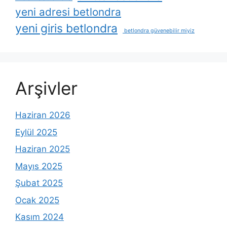
yeni adresi betlondra
yeni giris betlondra
betlondra güvenebilir miyiz
Arşivler
Haziran 2026
Eylül 2025
Haziran 2025
Mayıs 2025
Şubat 2025
Ocak 2025
Kasım 2024