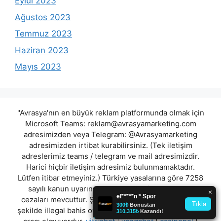
Eylül 2023
Ağustos 2023
Temmuz 2023
Haziran 2023
Mayıs 2023
"Avrasya'nın en büyük reklam platformunda olmak için
Microsoft Teams:
reklam@avrasyamarketing.com
adresimizden veya Telegram: @Avrasyamarketing
adresimizden irtibat kurabilirsiniz. (Tek iletişim
adreslerimiz teams / telegram ve mail adresimizdir.
Harici hiçbir iletişim adresimiz bulunmamaktadır.
Lütfen itibar etmeyiniz.) Türkiye yasalarına göre 7258
sayılı kanun uyarınca yasa dışı bahis oynamanın
cezaları mevcuttur. Şu an bulunduğunuz site hiç bir
şekilde illegal bahis oyunları oynatmıyor ve oynamaya