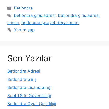
Kategoriler
Betlondra
Etiketler
betlondra giris adresi
,
betlondra giriş adresi
erişim
,
betlondra şikayet departmanı
Yorum yap
Son Yazılar
Betlondra Adresi
Betlondra Giriş
Betlondra Lisans Girişi
SeobTSite Güvenilirliği
Betlondra Oyun Çeşitliliği