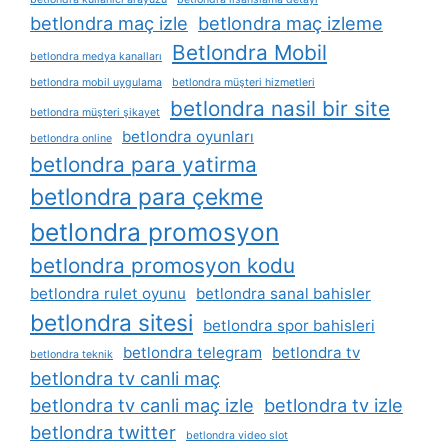
betlondra maç izle
betlondra maç izleme
Betlondra Mobil
betlondra medya kanalları
betlondra mobil uygulama
betlondra müşteri hizmetleri
betlondra nasil bir site
betlondra müşteri şikayet
betlondra oyunları
betlondra online
betlondra para yatirma
betlondra para çekme
betlondra promosyon
betlondra promosyon kodu
betlondra rulet oyunu
betlondra sanal bahisler
betlondra sitesi
betlondra spor bahisleri
betlondra telegram
betlondra tv
betlondra teknik
betlondra tv canli maç
betlondra tv canli maç izle
betlondra tv izle
betlondra twitter
betlondra video slot