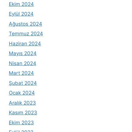
Ekim 2024
Eylül 2024
Ağustos 2024
Temmuz 2024
Haziran 2024
Mayıs 2024
Nisan 2024
Mart 2024
Şubat 2024
Ocak 2024
Aralık 2023
Kasım 2023
Ekim 2023