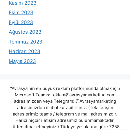
Kasım 2023
Ekim 2023
Eylül 2023
Ağustos 2023
Temmuz 2023
Haziran 2023
Mayıs 2023
"Avrasya'nın en büyük reklam platformunda olmak için
Microsoft Teams:
reklam@avrasyamarketing.com
adresimizden veya Telegram: @Avrasyamarketing
adresimizden irtibat kurabilirsiniz. (Tek iletişim
adreslerimiz teams / telegram ve mail adresimizdir.
Harici hiçbir iletişim adresimiz bulunmamaktadır.
Lütfen itibar etmeyiniz.) Türkiye yasalarına göre 7258