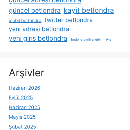
kayit betlondra
güncel betlondra
twitter betlondra
mobil betlondra
yeni adresi betlondra
yeni giris betlondra
betlondra güvenebilir miyiz
Arşivler
Haziran 2026
Eylül 2025
Haziran 2025
Mayıs 2025
Şubat 2025