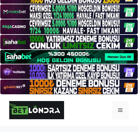
İçeriğe
atla
Menü