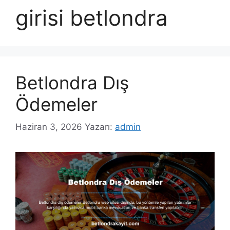
girisi betlondra
Betlondra Dış
Ödemeler
Haziran 3, 2026
Yazarı:
admin