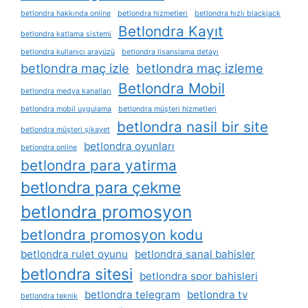
betlondra hakkında online
betlondra hizmetleri
betlondra hızlı blackjack
Betlondra Kayıt
betlondra katlama sistemi
betlondra kullanıcı arayüzü
betlondra lisanslama detayı
betlondra maç izle
betlondra maç izleme
Betlondra Mobil
betlondra medya kanalları
betlondra mobil uygulama
betlondra müşteri hizmetleri
betlondra nasil bir site
betlondra müşteri şikayet
betlondra oyunları
betlondra online
betlondra para yatirma
betlondra para çekme
betlondra promosyon
betlondra promosyon kodu
betlondra rulet oyunu
betlondra sanal bahisler
betlondra sitesi
betlondra spor bahisleri
betlondra telegram
betlondra tv
betlondra teknik