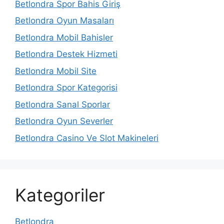
Betlondra Spor Bahis Giriş
Betlondra Oyun Masaları
Betlondra Mobil Bahisler
Betlondra Destek Hizmeti
Betlondra Mobil Site
Betlondra Spor Kategorisi
Betlondra Sanal Sporlar
Betlondra Oyun Severler
Betlondra Casino Ve Slot Makineleri
Kategoriler
Betlondra