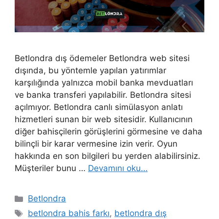
Betlondra dış ödemeler Betlondra web sitesi
dışında, bu yöntemle yapılan yatırımlar
karşılığında yalnızca mobil banka mevduatları
ve banka transferi yapılabilir. Betlondra sitesi
açılmıyor. Betlondra canlı simülasyon anlatı
hizmetleri sunan bir web sitesidir. Kullanıcının
diğer bahisçilerin görüşlerini görmesine ve daha
bilinçli bir karar vermesine izin verir. Oyun
hakkında en son bilgileri bu yerden alabilirsiniz.
Müşteriler bunu …
Devamını oku…
Kategoriler
Betlondra
Etiketler
betlondra bahis farkı
,
betlondra dış