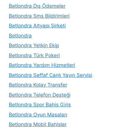
Betlondra Dış Ödemeler
Betlondra Sms Bildirimleri
Betlondra Altyapı Şirketi
Betlondra
Betlondra Yetkin Ekip
Betlondra Türk Pokeri
Betlondra Yardım Hizmetleri
Betlondra Şeffaf Canlı Yayın Servisi
Betlondra Kolay Transfer
Betlondra Telefon Desteği
Betlondra Spor Bahis Giriş
Betlondra Oyun Masaları
Betlondra Mobil Bahisler