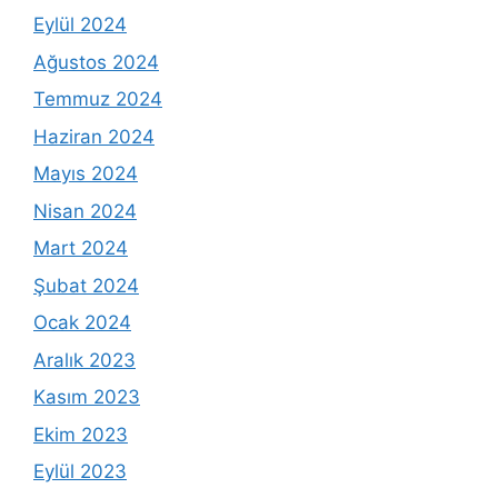
Eylül 2024
Ağustos 2024
Temmuz 2024
Haziran 2024
Mayıs 2024
Nisan 2024
Mart 2024
Şubat 2024
Ocak 2024
Aralık 2023
Kasım 2023
Ekim 2023
Eylül 2023