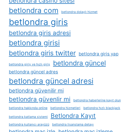
betlondra casino sitesi
betlondra com
betlondra dolaylı hizmet
betlondra giris
betlondra giris adresi
betlondra girisi
betlondra giris twitter
betlondra giris yap
betlondra güncel
betlondra giriş ve hızlı giriş
betlondra güncel adres
betlondra güncel adresi
betlondra güvenilir mi
betlondra güvenlir mi
betlondra haberlerine kayıt olun
betlondra hakkında online
betlondra hizmetleri
betlondra hızlı blackjack
Betlondra Kayıt
betlondra katlama sistemi
betlondra kullanıcı arayüzü
betlondra lisanslama detayı
betlondra maç izle
betlondra maç izleme