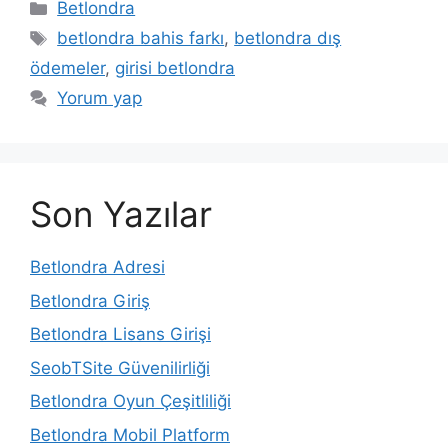
Kategoriler
Betlondra
Etiketler
betlondra bahis farkı
,
betlondra dış
ödemeler
,
girisi betlondra
Yorum yap
Son Yazılar
Betlondra Adresi
Betlondra Giriş
Betlondra Lisans Girişi
SeobTSite Güvenilirliği
Betlondra Oyun Çeşitliliği
Betlondra Mobil Platform