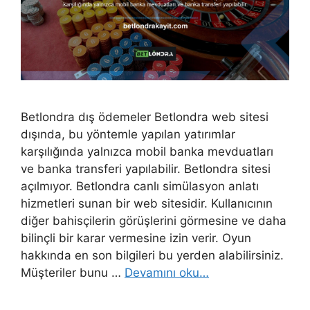
Betlondra dış ödemeler Betlondra web sitesi
dışında, bu yöntemle yapılan yatırımlar
karşılığında yalnızca mobil banka mevduatları
ve banka transferi yapılabilir. Betlondra sitesi
açılmıyor. Betlondra canlı simülasyon anlatı
hizmetleri sunan bir web sitesidir. Kullanıcının
diğer bahisçilerin görüşlerini görmesine ve daha
bilinçli bir karar vermesine izin verir. Oyun
hakkında en son bilgileri bu yerden alabilirsiniz.
Müşteriler bunu …
Devamını oku…