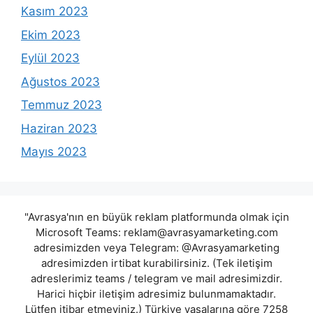
Kasım 2023
Ekim 2023
Eylül 2023
Ağustos 2023
Temmuz 2023
Haziran 2023
Mayıs 2023
"Avrasya'nın en büyük reklam platformunda olmak için
Microsoft Teams:
reklam@avrasyamarketing.com
adresimizden veya Telegram: @Avrasyamarketing
adresimizden irtibat kurabilirsiniz. (Tek iletişim
adreslerimiz teams / telegram ve mail adresimizdir.
Harici hiçbir iletişim adresimiz bulunmamaktadır.
Lütfen itibar etmeyiniz.) Türkiye yasalarına göre 7258