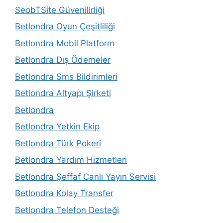
SeobTSite Güvenilirliği
Betlondra Oyun Çeşitliliği
Betlondra Mobil Platform
Betlondra Dış Ödemeler
Betlondra Sms Bildirimleri
Betlondra Altyapı Şirketi
Betlondra
Betlondra Yetkin Ekip
Betlondra Türk Pokeri
Betlondra Yardım Hizmetleri
Betlondra Şeffaf Canlı Yayın Servisi
Betlondra Kolay Transfer
Betlondra Telefon Desteği