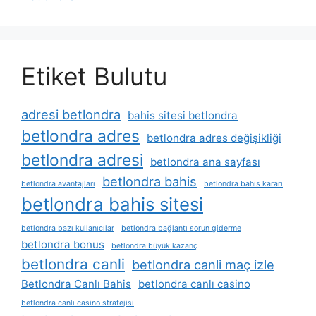
Etiket Bulutu
adresi betlondra
bahis sitesi betlondra
betlondra adres
betlondra adres değişikliği
betlondra adresi
betlondra ana sayfası
betlondra bahis
betlondra avantajları
betlondra bahis kararı
betlondra bahis sitesi
betlondra bazı kullanıcılar
betlondra bağlantı sorun giderme
betlondra bonus
betlondra büyük kazanç
betlondra canli
betlondra canli maç izle
Betlondra Canlı Bahis
betlondra canlı casino
betlondra canlı casino stratejisi