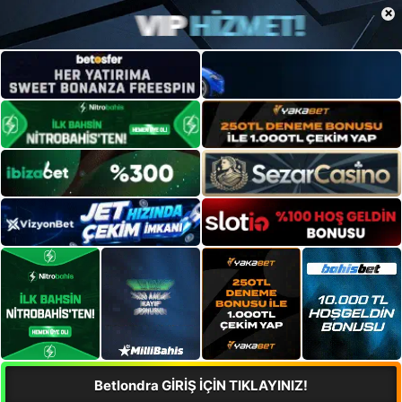
×
Betlondra GİRİŞ İÇİN TIKLAYINIZ!