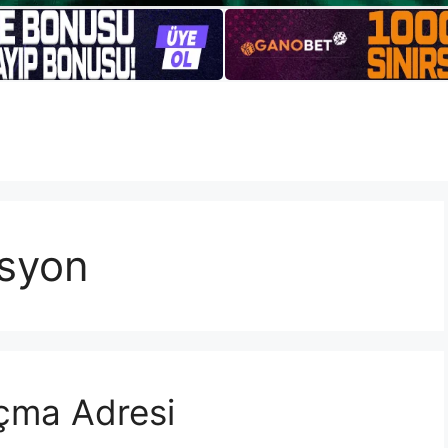
syon
çma Adresi