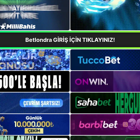
Betlondra GİRİŞ İÇİN TIKLAYINIZ!