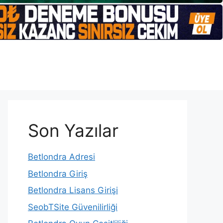
Son Yazılar
Betlondra Adresi
Betlondra Giriş
Betlondra Lisans Girişi
SeobTSite Güvenilirliği