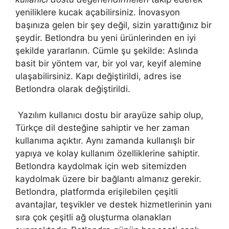
yeniliklere kucak açabilirsiniz. İnovasyon
başınıza gelen bir şey değil, sizin yarattığınız bir
şeydir. Betlondra bu yeni ürünlerinden en iyi
şekilde yararlanın. Cümle şu şekilde: Aslında
basit bir yöntem var, bir yol var, keyif alemine
ulaşabilirsiniz. Kapı değiştirildi, adres ise
Betlondra olarak değiştirildi.
Yazılım kullanıcı dostu bir arayüze sahip olup,
Türkçe dil desteğine sahiptir ve her zaman
kullanıma açıktır. Aynı zamanda kullanışlı bir
yapıya ve kolay kullanım özelliklerine sahiptir.
Betlondra kaydolmak için web sitemizden
kaydolmak üzere bir bağlantı almanız gerekir.
Betlondra, platformda erişilebilen çeşitli
avantajlar, teşvikler ve destek hizmetlerinin yanı
sıra çok çeşitli ağ oluşturma olanakları