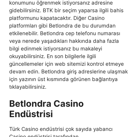
konumunu öğrenmek istiyorsanız adresine
gidebilirsiniz. BTK bir seçim yaparsa ilgili bahis
platformunu kapatacaktır. Diğer Casino
platformları gibi Betlondra de bu durumdan
etkilenebilir. Betlondra cep telefonu numarası
veya nerede yaşadıkları hakkında daha fazla
bilgi edinmek istiyorsanız bu makaleyi
okuyabilirsiniz. En son bilgilerle ilgili
güncellemeler için web sitemizi kontrol etmeye
devam edin. Betlondra giriş adreslerine ulaşmak
için yazının üst kısmında görünen bağlantıya
tıklayabilirsiniz.
Betlondra Casino
Endüstrisi
Türk Casino endüstrisi çok sayıda yabancı
Casino endüstrisi tarafından