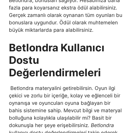
Betlondra, bonusları sağlıyor. Hesabınıza daha
fazla para koyarsanız ekstra ödül alabilirsiniz.
Gerçek zamanlı olarak oynanan tüm oyunları bu
bonuslara uygundur. Ödül olarak muhtemelen
büyük miktarlarda para alabilirsiniz.
Betlondra Kullanıcı
Dostu
Değerlendirmeleri
Betlondra materyalini getirebilirsin. Oyun ilgi
çekici ve zorlu bir içeriğe, kolay ve eğlenceli bir
oynanışa ve oyuncuları oyuna bağlayan bir
bahis sistemine sahip. Mevcut bilgi ve materyal
bolluğuna kolaylıkla ulaşılabilir mi? Basit bir
dokunuşla her şeye erişebilirsiniz.
Betlondra
kullanıcı dostu değerlendirmeleri
takip ederek