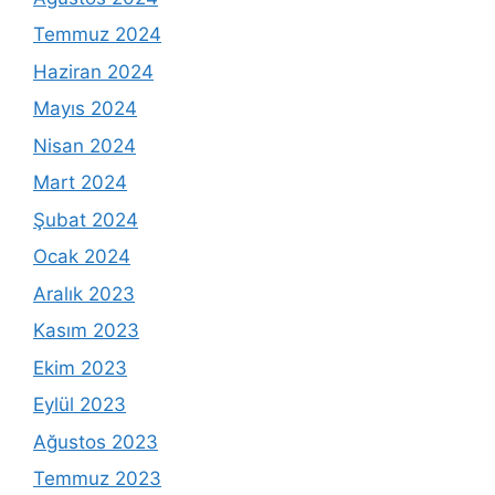
Temmuz 2024
Haziran 2024
Mayıs 2024
Nisan 2024
Mart 2024
Şubat 2024
Ocak 2024
Aralık 2023
Kasım 2023
Ekim 2023
Eylül 2023
Ağustos 2023
Temmuz 2023