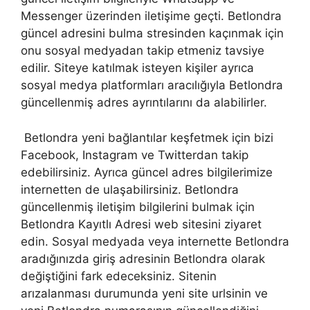
Messenger üzerinden iletişime geçti. Betlondra
güncel adresini bulma stresinden kaçınmak için
onu sosyal medyadan takip etmeniz tavsiye
edilir. Siteye katılmak isteyen kişiler ayrıca
sosyal medya platformları aracılığıyla Betlondra
güncellenmiş adres ayrıntılarını da alabilirler.
Betlondra yeni bağlantılar keşfetmek için bizi
Facebook, Instagram ve Twitterdan takip
edebilirsiniz. Ayrıca güncel adres bilgilerimize
internetten de ulaşabilirsiniz. Betlondra
güncellenmiş iletişim bilgilerini bulmak için
Betlondra Kayıtlı Adresi web sitesini ziyaret
edin. Sosyal medyada veya internette Betlondra
aradığınızda giriş adresinin Betlondra olarak
değiştiğini fark edeceksiniz. Sitenin
arızalanması durumunda yeni site urlsinin ve