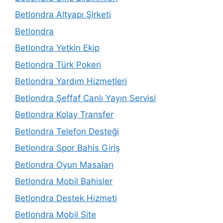
Betlondra Altyapı Şirketi
Betlondra
Betlondra Yetkin Ekip
Betlondra Türk Pokeri
Betlondra Yardım Hizmetleri
Betlondra Şeffaf Canlı Yayın Servisi
Betlondra Kolay Transfer
Betlondra Telefon Desteği
Betlondra Spor Bahis Giriş
Betlondra Oyun Masaları
Betlondra Mobil Bahisler
Betlondra Destek Hizmeti
Betlondra Mobil Site