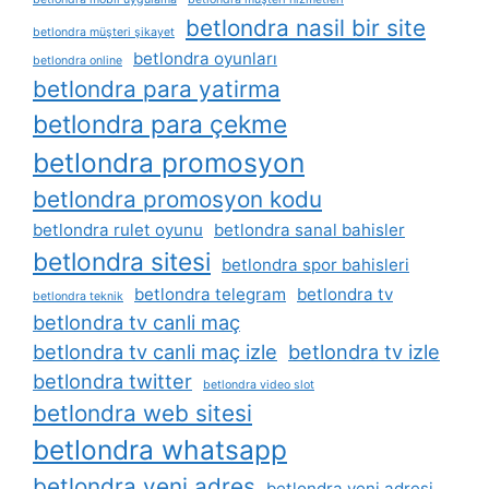
betlondra nasil bir site
betlondra müşteri şikayet
betlondra oyunları
betlondra online
betlondra para yatirma
betlondra para çekme
betlondra promosyon
betlondra promosyon kodu
betlondra rulet oyunu
betlondra sanal bahisler
betlondra sitesi
betlondra spor bahisleri
betlondra telegram
betlondra tv
betlondra teknik
betlondra tv canli maç
betlondra tv canli maç izle
betlondra tv izle
betlondra twitter
betlondra video slot
betlondra web sitesi
betlondra whatsapp
betlondra yeni adres
betlondra yeni adresi