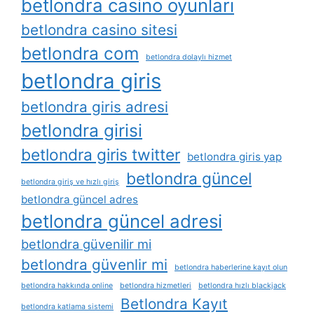
betlondra casino oyunları
betlondra casino sitesi
betlondra com
betlondra dolaylı hizmet
betlondra giris
betlondra giris adresi
betlondra girisi
betlondra giris twitter
betlondra giris yap
betlondra güncel
betlondra giriş ve hızlı giriş
betlondra güncel adres
betlondra güncel adresi
betlondra güvenilir mi
betlondra güvenlir mi
betlondra haberlerine kayıt olun
betlondra hakkında online
betlondra hizmetleri
betlondra hızlı blackjack
Betlondra Kayıt
betlondra katlama sistemi