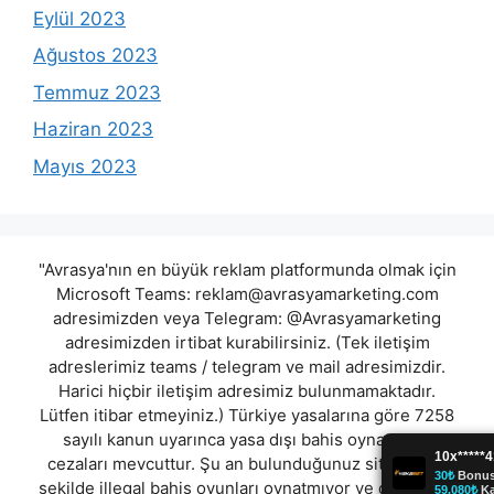
Eylül 2023
Ağustos 2023
Temmuz 2023
Haziran 2023
Mayıs 2023
"Avrasya'nın en büyük reklam platformunda olmak için
Microsoft Teams:
reklam@avrasyamarketing.com
adresimizden veya Telegram: @Avrasyamarketing
adresimizden irtibat kurabilirsiniz. (Tek iletişim
adreslerimiz teams / telegram ve mail adresimizdir.
Harici hiçbir iletişim adresimiz bulunmamaktadır.
Lütfen itibar etmeyiniz.) Türkiye yasalarına göre 7258
sayılı kanun uyarınca yasa dışı bahis oynamanın
cezaları mevcuttur. Şu an bulunduğunuz site hiç bir
şekilde illegal bahis oyunları oynatmıyor ve oynamaya