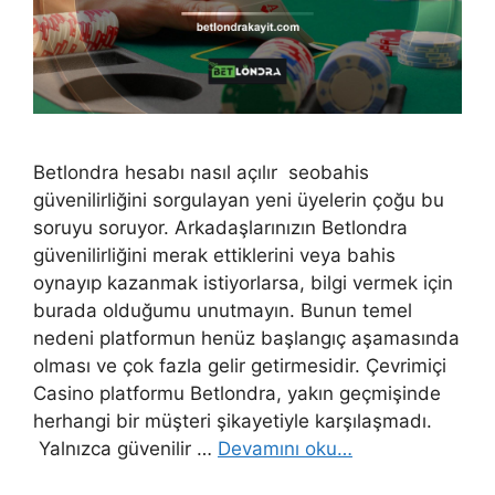
Betlondra hesabı nasıl açılır seobahis
güvenilirliğini sorgulayan yeni üyelerin çoğu bu
soruyu soruyor. Arkadaşlarınızın Betlondra
güvenilirliğini merak ettiklerini veya bahis
oynayıp kazanmak istiyorlarsa, bilgi vermek için
burada olduğumu unutmayın. Bunun temel
nedeni platformun henüz başlangıç ​​aşamasında
olması ve çok fazla gelir getirmesidir. Çevrimiçi
Casino platformu Betlondra, yakın geçmişinde
herhangi bir müşteri şikayetiyle karşılaşmadı.
Yalnızca güvenilir …
Devamını oku…