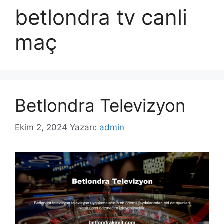
betlondra tv canli
maç
Betlondra Televizyon
Ekim 2, 2024
Yazarı:
admin