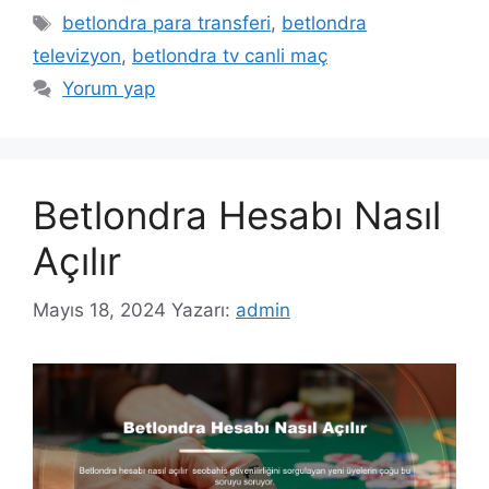
Etiketler
betlondra para transferi
,
betlondra
televizyon
,
betlondra tv canli maç
Yorum yap
Betlondra Hesabı Nasıl
Açılır
Mayıs 18, 2024
Yazarı:
admin