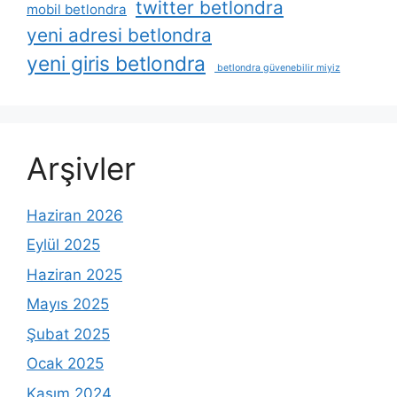
twitter betlondra
mobil betlondra
yeni adresi betlondra
yeni giris betlondra
betlondra güvenebilir miyiz
Arşivler
Haziran 2026
Eylül 2025
Haziran 2025
Mayıs 2025
Şubat 2025
Ocak 2025
Kasım 2024