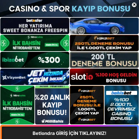
×
Betlondra GİRİŞ İÇİN TIKLAYINIZ!