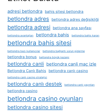
adresi betlondra
bahis sitesi betlondra
betlondra adres
betlondra adres değişikliği
betlondra adresi
betlondra ana sayfası
betlondra bahis
betlondra avantajları
betlondra bahis kararı
betlondra bahis sitesi
betlondra bazı kullanıcılar
betlondra bağlantı sorun giderme
betlondra bonus
betlondra büyük kazanç
betlondra canli
betlondra canli maç izle
Betlondra Canlı Bahis
betlondra canlı casino
betlondra canlı casino stratejisi
betlondra canlı destek
betlondra canlı yayınları
betlondra casino
betlondra casino oyunları
betlondra casino sitesi