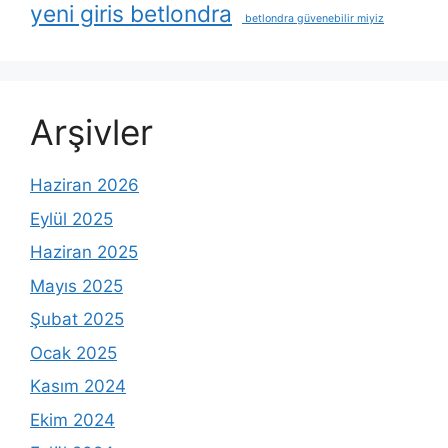
yeni giris betlondra
betlondra güvenebilir miyiz
Arşivler
Haziran 2026
Eylül 2025
Haziran 2025
Mayıs 2025
Şubat 2025
Ocak 2025
Kasım 2024
Ekim 2024