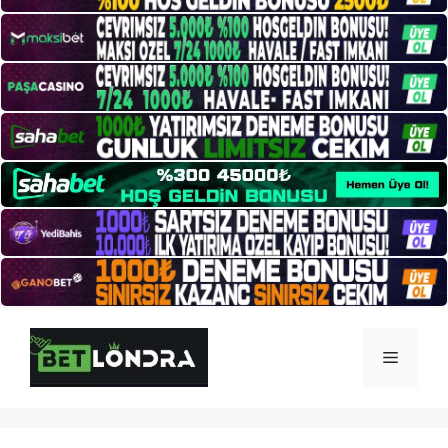
İçeriğe
atla
Menü