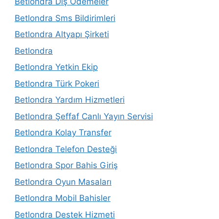
Betlondra Dış Ödemeler
Betlondra Sms Bildirimleri
Betlondra Altyapı Şirketi
Betlondra
Betlondra Yetkin Ekip
Betlondra Türk Pokeri
Betlondra Yardım Hizmetleri
Betlondra Şeffaf Canlı Yayın Servisi
Betlondra Kolay Transfer
Betlondra Telefon Desteği
Betlondra Spor Bahis Giriş
Betlondra Oyun Masaları
Betlondra Mobil Bahisler
Betlondra Destek Hizmeti