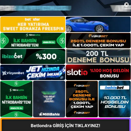
×
Betlondra GİRİŞ İÇİN TIKLAYINIZ!