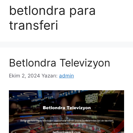
betlondra para
transferi
Betlondra Televizyon
Ekim 2, 2024
Yazarı:
admin