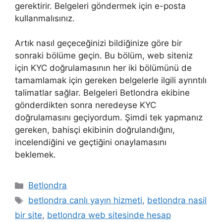
gerektirir. Belgeleri göndermek için e-posta
kullanmalısınız.
Artık nasıl geçeceğinizi bildiğinize göre bir
sonraki bölüme geçin. Bu bölüm, web siteniz
için KYC doğrulamasının her iki bölümünü de
tamamlamak için gereken belgelerle ilgili ayrıntılı
talimatlar sağlar. Belgeleri Betlondra ekibine
gönderdikten sonra neredeyse KYC
doğrulamasını geçiyordum. Şimdi tek yapmanız
gereken, bahisçi ekibinin doğrulandığını,
incelendiğini ve geçtiğini onaylamasını
beklemek.
Kategoriler
Betlondra
Etiketler
betlondra canlı yayın hizmeti
,
betlondra nasil
bir site
,
betlondra web sitesinde hesap