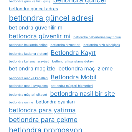
betlondra giriş ve hızlı giriş
betlondra güncel adres
betlondra güncel adresi
betlondra güvenilir mi
betlondra güvenlir mi
betlondra haberlerine kayıt olun
betlondra hakkında online
betlondra hizmetleri
betlondra hızlı blackjack
Betlondra Kayıt
betlondra katlama sistemi
betlondra kullanıcı arayüzü
betlondra lisanslama detayı
betlondra maç izle
betlondra maç izleme
Betlondra Mobil
betlondra medya kanalları
betlondra mobil uygulama
betlondra müşteri hizmetleri
betlondra nasil bir site
betlondra müşteri şikayet
betlondra oyunları
betlondra online
betlondra para yatirma
betlondra para çekme
betlondra promosyon