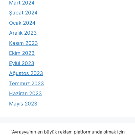
Mart 2024
Şubat 2024
Ocak 2024
Aralık 2023
Kasım 2023
Ekim 2023
Eylül 2023
Ağustos 2023
Temmuz 2023
Haziran 2023
Mayıs 2023
"Avrasya'nın en büyük reklam platformunda olmak için