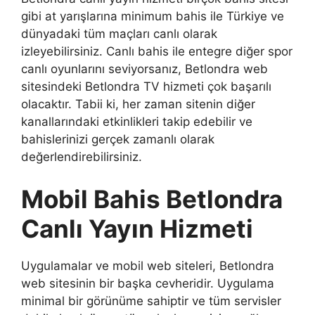
gibi at yarışlarına minimum bahis ile Türkiye ve
dünyadaki tüm maçları canlı olarak
izleyebilirsiniz. Canlı bahis ile entegre diğer spor
canlı oyunlarını seviyorsanız, Betlondra web
sitesindeki Betlondra TV hizmeti çok başarılı
olacaktır. Tabii ki, her zaman sitenin diğer
kanallarındaki etkinlikleri takip edebilir ve
bahislerinizi gerçek zamanlı olarak
değerlendirebilirsiniz.
Mobil Bahis Betlondra
Canlı Yayın Hizmeti
Uygulamalar ve mobil web siteleri, Betlondra
web sitesinin bir başka cevheridir. Uygulama
minimal bir görünüme sahiptir ve tüm servisler