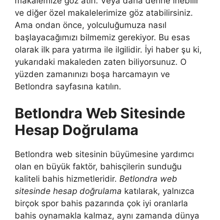
makalemize göz atın. Veya daha derine inebilir
ve diğer özel makalelerimize göz atabilirsiniz.
Ama ondan önce, yolculuğumuza nasıl
başlayacağımızı bilmemiz gerekiyor. Bu esas
olarak ilk para yatırma ile ilgilidir. İyi haber şu ki,
yukarıdaki makaleden zaten biliyorsunuz. O
yüzden zamanınızı boşa harcamayın ve
Betlondra sayfasına katılın.
Betlondra Web Sitesinde
Hesap Doğrulama
Betlondra web sitesinin büyümesine yardımcı
olan en büyük faktör, bahisçilerin sunduğu
kaliteli bahis hizmetleridir.
Betlondra web
sitesinde hesap doğrulama
katılarak, yalnızca
birçok spor bahis pazarında çok iyi oranlarla
bahis oynamakla kalmaz, aynı zamanda dünya