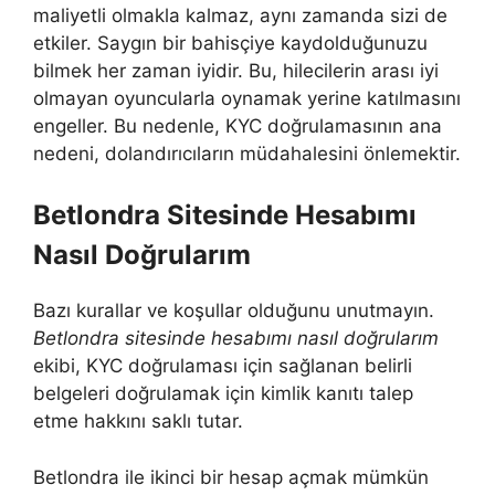
maliyetli olmakla kalmaz, aynı zamanda sizi de
etkiler. Saygın bir bahisçiye kaydolduğunuzu
bilmek her zaman iyidir. Bu, hilecilerin arası iyi
olmayan oyuncularla oynamak yerine katılmasını
engeller. Bu nedenle, KYC doğrulamasının ana
nedeni, dolandırıcıların müdahalesini önlemektir.
Betlondra Sitesinde Hesabımı
Nasıl Doğrularım
Bazı kurallar ve koşullar olduğunu unutmayın.
Betlondra sitesinde hesabımı nasıl doğrularım
ekibi, KYC doğrulaması için sağlanan belirli
belgeleri doğrulamak için kimlik kanıtı talep
etme hakkını saklı tutar.
Betlondra ile ikinci bir hesap açmak mümkün