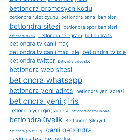
betlondra promosyon kodu
betlondra rulet oyunu
betlondra sanal bahisler
betlondra sitesi
betlondra spor bahisleri
betlondra telegram
betlondra tv
betlondra teknik
betlondra tv canli maç
betlondra tv canli maç izle
betlondra tv izle
betlondra twitter
betlondra video slot
betlondra web sitesi
betlondra whatsapp
betlondra yeni adres
betlondra yeni adresi
betlondra yeni giris
betlondra yeni giriş adresi
betlondra ödeme yapma
betlondra üyelik
Betlondra Şikayet
canli betlondra
betlondra şirket bilgi
casino sitesi betlondra