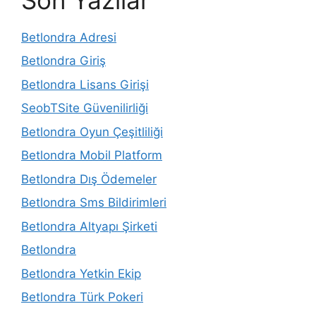
Betlondra Adresi
Betlondra Giriş
Betlondra Lisans Girişi
SeobTSite Güvenilirliği
Betlondra Oyun Çeşitliliği
Betlondra Mobil Platform
Betlondra Dış Ödemeler
Betlondra Sms Bildirimleri
Betlondra Altyapı Şirketi
Betlondra
Betlondra Yetkin Ekip
Betlondra Türk Pokeri