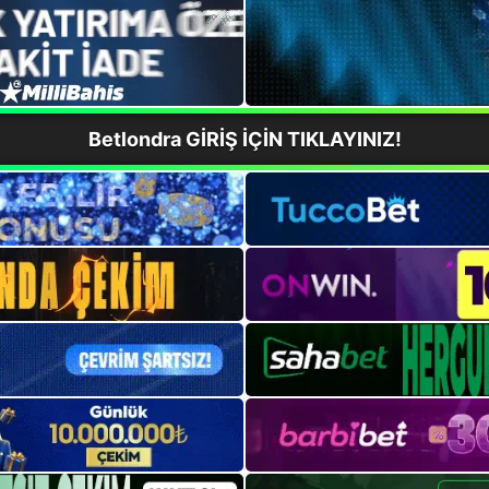
Betlondra GİRİŞ İÇİN TIKLAYINIZ!