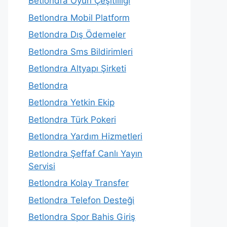
Betlondra Oyun Çeşitliliği
Betlondra Mobil Platform
Betlondra Dış Ödemeler
Betlondra Sms Bildirimleri
Betlondra Altyapı Şirketi
Betlondra
Betlondra Yetkin Ekip
Betlondra Türk Pokeri
Betlondra Yardım Hizmetleri
Betlondra Şeffaf Canlı Yayın
Servisi
Betlondra Kolay Transfer
Betlondra Telefon Desteği
Betlondra Spor Bahis Giriş