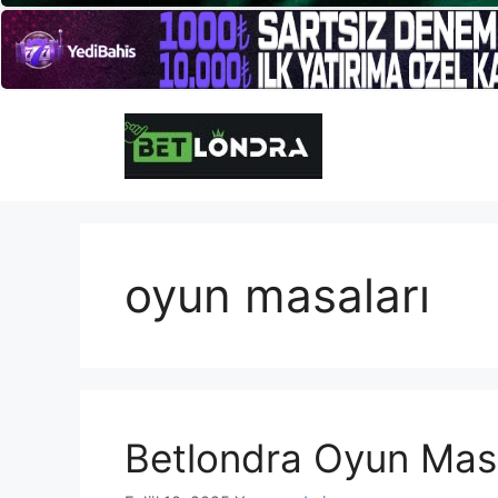
İçeriğe
atla
oyun masaları
Betlondra Oyun Masa