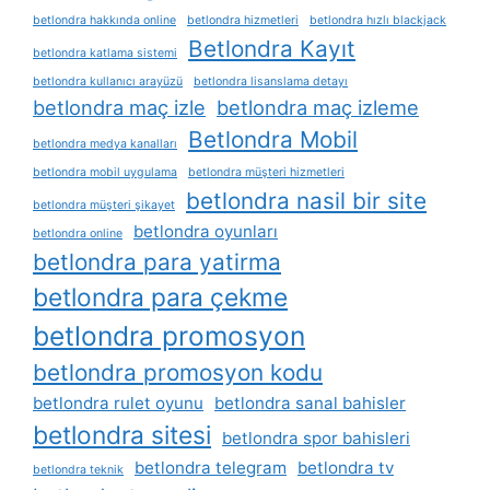
betlondra hakkında online
betlondra hizmetleri
betlondra hızlı blackjack
Betlondra Kayıt
betlondra katlama sistemi
betlondra kullanıcı arayüzü
betlondra lisanslama detayı
betlondra maç izle
betlondra maç izleme
Betlondra Mobil
betlondra medya kanalları
betlondra mobil uygulama
betlondra müşteri hizmetleri
betlondra nasil bir site
betlondra müşteri şikayet
betlondra oyunları
betlondra online
betlondra para yatirma
betlondra para çekme
betlondra promosyon
betlondra promosyon kodu
betlondra rulet oyunu
betlondra sanal bahisler
betlondra sitesi
betlondra spor bahisleri
betlondra telegram
betlondra tv
betlondra teknik