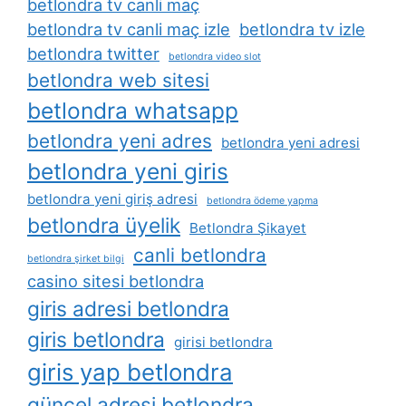
betlondra tv canli maç
betlondra tv canli maç izle
betlondra tv izle
betlondra twitter
betlondra video slot
betlondra web sitesi
betlondra whatsapp
betlondra yeni adres
betlondra yeni adresi
betlondra yeni giris
betlondra yeni giriş adresi
betlondra ödeme yapma
betlondra üyelik
Betlondra Şikayet
canli betlondra
betlondra şirket bilgi
casino sitesi betlondra
giris adresi betlondra
giris betlondra
girisi betlondra
giris yap betlondra
güncel adresi betlondra