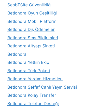
SeobTSite Güvenilirliği
Betlondra Oyun Çeşitliliği
Betlondra Mobil Platform
Betlondra Dış Ödemeler
Betlondra Sms Bildirimleri
Betlondra Altyapı Şirketi
Betlondra
Betlondra Yetkin Ekip
Betlondra Türk Pokeri
Betlondra Yardım Hizmetleri
Betlondra Şeffaf Canlı Yayın Servisi
Betlondra Kolay Transfer
Betlondra Telefon Desteği