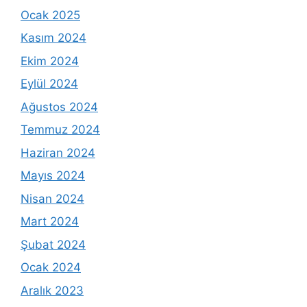
Ocak 2025
Kasım 2024
Ekim 2024
Eylül 2024
Ağustos 2024
Temmuz 2024
Haziran 2024
Mayıs 2024
Nisan 2024
Mart 2024
Şubat 2024
Ocak 2024
Aralık 2023