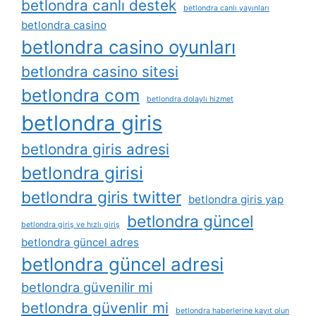
betlondra canlı destek
betlondra canlı yayınları
betlondra casino
betlondra casino oyunları
betlondra casino sitesi
betlondra com
betlondra dolaylı hizmet
betlondra giris
betlondra giris adresi
betlondra girisi
betlondra giris twitter
betlondra giris yap
betlondra güncel
betlondra giriş ve hızlı giriş
betlondra güncel adres
betlondra güncel adresi
betlondra güvenilir mi
betlondra güvenlir mi
betlondra haberlerine kayıt olun