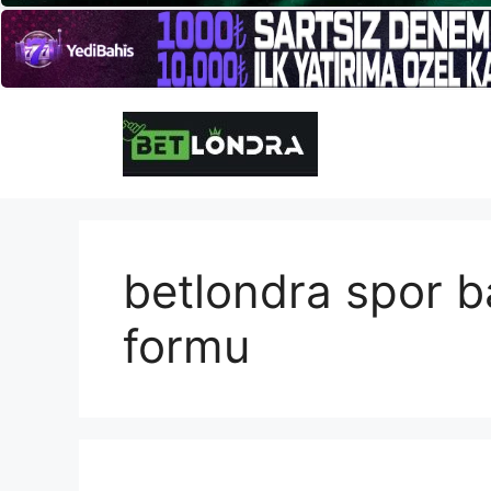
İçeriğe
atla
betlondra spor ba
formu