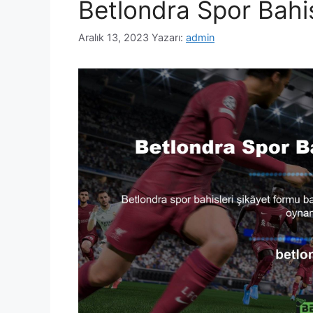
Betlondra Spor Bahi
Aralık 13, 2023
Yazarı:
admin