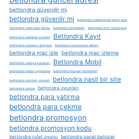
betlondra güvenilir mi
betlondra güvenlir mi
betlondra haberlerine kayıt olun
betlondra hakkında online
betlondra hizmetleri
betlondra hızlı blackjack
Betlondra Kayıt
betlondra katlama sistemi
betlondra kullanıcı arayüzü
betlondra lisanslama detayı
betlondra maç izle
betlondra maç izleme
Betlondra Mobil
betlondra medya kanalları
betlondra mobil uygulama
betlondra müşteri hizmetleri
betlondra nasil bir site
betlondra müşteri şikayet
betlondra oyunları
betlondra online
betlondra para yatirma
betlondra para çekme
betlondra promosyon
betlondra promosyon kodu
betlondra rulet oyunu
betlondra sanal bahisler