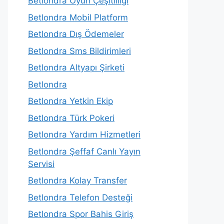
Betlondra Oyun Çeşitliliği
Betlondra Mobil Platform
Betlondra Dış Ödemeler
Betlondra Sms Bildirimleri
Betlondra Altyapı Şirketi
Betlondra
Betlondra Yetkin Ekip
Betlondra Türk Pokeri
Betlondra Yardım Hizmetleri
Betlondra Şeffaf Canlı Yayın
Servisi
Betlondra Kolay Transfer
Betlondra Telefon Desteği
Betlondra Spor Bahis Giriş