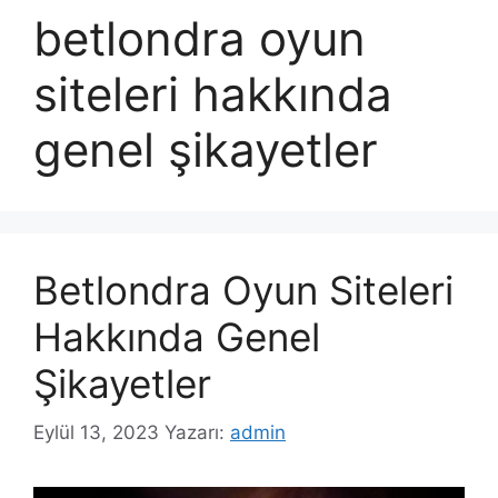
betlondra oyun
siteleri hakkında
genel şikayetler
Betlondra Oyun Siteleri
Hakkında Genel
Şikayetler
Eylül 13, 2023
Yazarı:
admin