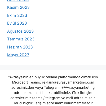
Kasım 2023
Ekim 2023
Eylül 2023
Ağustos 2023
Temmuz 2023
Haziran 2023
Mayıs 2023
"Avrasya'nın en büyük reklam platformunda olmak için
Microsoft Teams:
reklam@avrasyamarketing.com
adresimizden veya Telegram: @Avrasyamarketing
adresimizden irtibat kurabilirsiniz. (Tek iletişim
adreslerimiz teams / telegram ve mail adresimizdir.
Harici hiçbir iletişim adresimiz bulunmamaktadır.