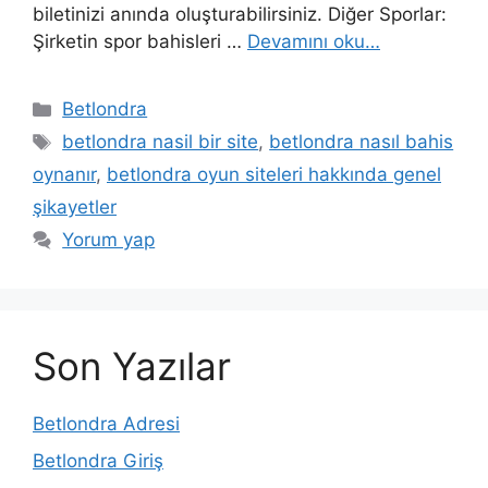
biletinizi anında oluşturabilirsiniz. Diğer Sporlar:
Şirketin spor bahisleri …
Devamını oku…
Kategoriler
Betlondra
Etiketler
betlondra nasil bir site
,
betlondra nasıl bahis
oynanır
,
betlondra oyun siteleri hakkında genel
şikayetler
Yorum yap
Son Yazılar
Betlondra Adresi
Betlondra Giriş