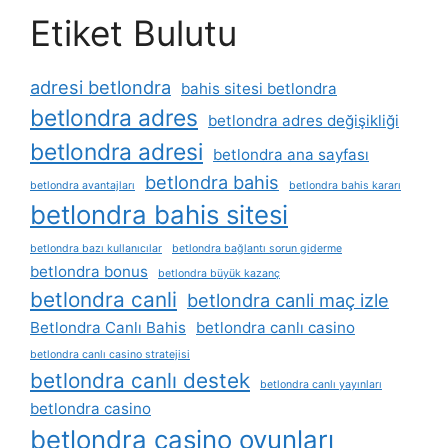
Etiket Bulutu
adresi betlondra
bahis sitesi betlondra
betlondra adres
betlondra adres değişikliği
betlondra adresi
betlondra ana sayfası
betlondra bahis
betlondra avantajları
betlondra bahis kararı
betlondra bahis sitesi
betlondra bazı kullanıcılar
betlondra bağlantı sorun giderme
betlondra bonus
betlondra büyük kazanç
betlondra canli
betlondra canli maç izle
Betlondra Canlı Bahis
betlondra canlı casino
betlondra canlı casino stratejisi
betlondra canlı destek
betlondra canlı yayınları
betlondra casino
betlondra casino oyunları