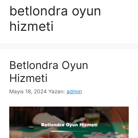
betlondra oyun
hizmeti
Betlondra Oyun
Hizmeti
Mayıs 18, 2024
Yazarı:
admin