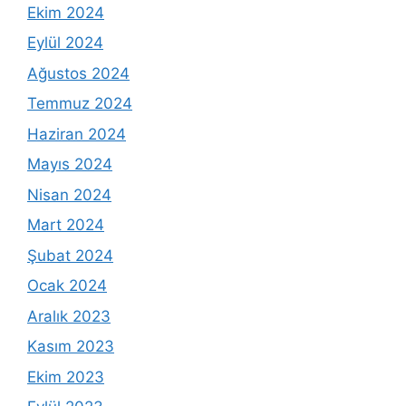
Ekim 2024
Eylül 2024
Ağustos 2024
Temmuz 2024
Haziran 2024
Mayıs 2024
Nisan 2024
Mart 2024
Şubat 2024
Ocak 2024
Aralık 2023
Kasım 2023
Ekim 2023