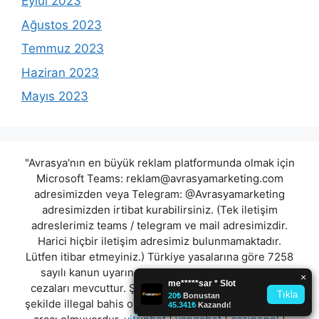
Eylül 2023
Ağustos 2023
Temmuz 2023
Haziran 2023
Mayıs 2023
"Avrasya'nın en büyük reklam platformunda olmak için
Microsoft Teams:
reklam@avrasyamarketing.com
adresimizden veya Telegram: @Avrasyamarketing
adresimizden irtibat kurabilirsiniz. (Tek iletişim
adreslerimiz teams / telegram ve mail adresimizdir.
Harici hiçbir iletişim adresimiz bulunmamaktadır.
Lütfen itibar etmeyiniz.) Türkiye yasalarına göre 7258
sayılı kanun uyarınca yasa dışı bahis oynamanın
cezaları mevcuttur. Şu an bulunduğunuz site hiç bir
şekilde illegal bahis oyunları oynatmıyor ve oynamaya