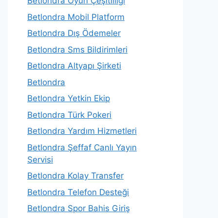
Betlondra Oyun Çeşitliliği
Betlondra Mobil Platform
Betlondra Dış Ödemeler
Betlondra Sms Bildirimleri
Betlondra Altyapı Şirketi
Betlondra
Betlondra Yetkin Ekip
Betlondra Türk Pokeri
Betlondra Yardım Hizmetleri
Betlondra Şeffaf Canlı Yayın
Servisi
Betlondra Kolay Transfer
Betlondra Telefon Desteği
Betlondra Spor Bahis Giriş