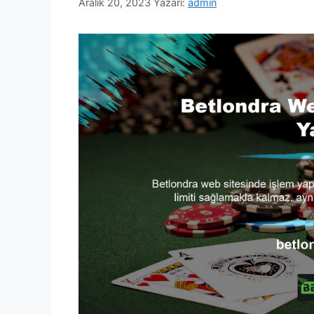
Aralık 20, 2023
Yazarı:
admin