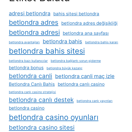
adresi betlondra
bahis sitesi betlondra
betlondra adres
betlondra adres değişikliği
betlondra adresi
betlondra ana sayfası
betlondra bahis
betlondra avantajları
betlondra bahis kararı
betlondra bahis sitesi
betlondra bazı kullanıcılar
betlondra bağlantı sorun giderme
betlondra bonus
betlondra büyük kazanç
betlondra canli
betlondra canli maç izle
Betlondra Canlı Bahis
betlondra canlı casino
betlondra canlı casino stratejisi
betlondra canlı destek
betlondra canlı yayınları
betlondra casino
betlondra casino oyunları
betlondra casino sitesi