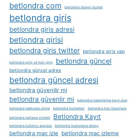
betlondra com
betlondra dolaylı hizmet
betlondra giris
betlondra giris adresi
betlondra girisi
betlondra giris twitter
betlondra giris yap
betlondra güncel
betlondra giriş ve hızlı giriş
betlondra güncel adres
betlondra güncel adresi
betlondra güvenilir mi
betlondra güvenlir mi
betlondra haberlerine kayıt olun
betlondra hakkında online
betlondra hizmetleri
betlondra hızlı blackjack
Betlondra Kayıt
betlondra katlama sistemi
betlondra kullanıcı arayüzü
betlondra lisanslama detayı
betlondra maç izle
betlondra maç izleme