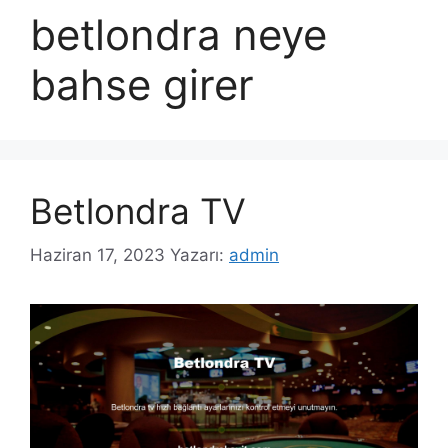
betlondra neye
bahse girer
Betlondra TV
Haziran 17, 2023
Yazarı:
admin