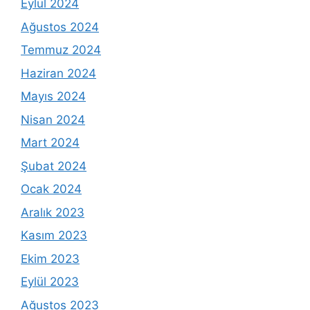
Eylül 2024
Ağustos 2024
Temmuz 2024
Haziran 2024
Mayıs 2024
Nisan 2024
Mart 2024
Şubat 2024
Ocak 2024
Aralık 2023
Kasım 2023
Ekim 2023
Eylül 2023
Ağustos 2023