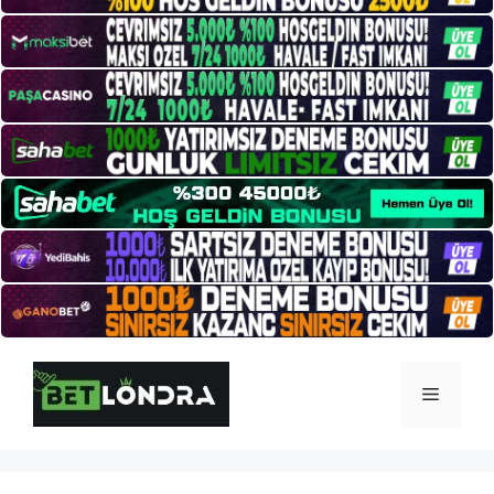
İçeriğe
atla
Menü