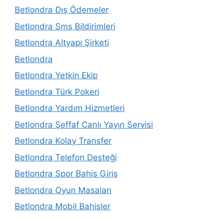
Betlondra Dış Ödemeler
Betlondra Sms Bildirimleri
Betlondra Altyapı Şirketi
Betlondra
Betlondra Yetkin Ekip
Betlondra Türk Pokeri
Betlondra Yardım Hizmetleri
Betlondra Şeffaf Canlı Yayın Servisi
Betlondra Kolay Transfer
Betlondra Telefon Desteği
Betlondra Spor Bahis Giriş
Betlondra Oyun Masaları
Betlondra Mobil Bahisler