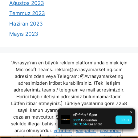
Ağustos 2023
Temmuz 2023
Haziran 2023
Mayıs 2023
"Avrasya'nın en büyük reklam platformunda olmak için
Microsoft Teams:
reklam@avrasyamarketing.com
adresimizden veya Telegram: @Avrasyamarketing
adresimizden irtibat kurabilirsiniz. (Tek iletişim
adreslerimiz teams / telegram ve mail adresimizdir.
Harici hiçbir iletişim adresimiz bulunmamaktadır.
Lütfen itibar etmeyiniz.) Türkiye yasalarına göre 7258
sayılı kanun uyarınca yasa dışı bahis oynamanın
cezaları mevcuttur. Şu an bulunduğunuz site hiç bir
şekilde illegal bahis oyunları oynatmıyor ve oynamaya
aracı olmuyordur.
vitrinbet
|
vangabet
|
casinopol
|
betvestaa
|
jetbahis
|
casinomega
|
marriottbet
|