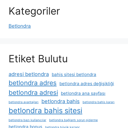
Kategoriler
Betlondra
Etiket Bulutu
adresi betlondra
bahis sitesi betlondra
betlondra adres
betlondra adres değişikliği
betlondra adresi
betlondra ana sayfası
betlondra bahis
betlondra avantajları
betlondra bahis kararı
betlondra bahis sitesi
betlondra bazı kullanıcılar
betlondra bağlantı sorun giderme
betlondra bonus
betlondra büyük kazanç