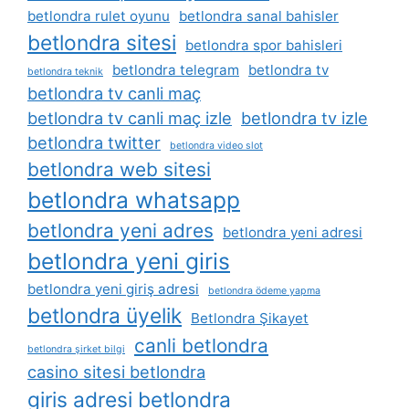
betlondra rulet oyunu
betlondra sanal bahisler
betlondra sitesi
betlondra spor bahisleri
betlondra telegram
betlondra tv
betlondra teknik
betlondra tv canli maç
betlondra tv canli maç izle
betlondra tv izle
betlondra twitter
betlondra video slot
betlondra web sitesi
betlondra whatsapp
betlondra yeni adres
betlondra yeni adresi
betlondra yeni giris
betlondra yeni giriş adresi
betlondra ödeme yapma
betlondra üyelik
Betlondra Şikayet
canli betlondra
betlondra şirket bilgi
casino sitesi betlondra
giris adresi betlondra