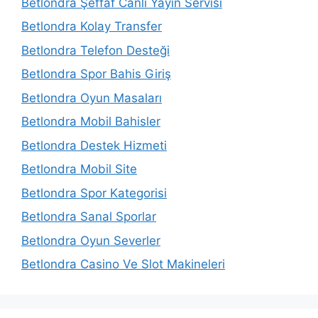
Betlondra Şeffaf Canlı Yayın Servisi
Betlondra Kolay Transfer
Betlondra Telefon Desteği
Betlondra Spor Bahis Giriş
Betlondra Oyun Masaları
Betlondra Mobil Bahisler
Betlondra Destek Hizmeti
Betlondra Mobil Site
Betlondra Spor Kategorisi
Betlondra Sanal Sporlar
Betlondra Oyun Severler
Betlondra Casino Ve Slot Makineleri