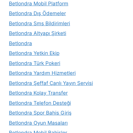
Betlondra Mobil Platform
Betlondra Dış Ödemeler
Betlondra Sms Bildirimleri
Betlondra Altyapı Şirketi
Betlondra
Betlondra Yetkin Ekip
Betlondra Türk Pokeri
Betlondra Yardım Hizmetleri
Betlondra Şeffaf Canlı Yayın Servisi
Betlondra Kolay Transfer
Betlondra Telefon Desteği
Betlondra Spor Bahis Giriş
Betlondra Oyun Masaları
Betlondra Mobil Bahisler