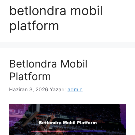
betlondra mobil
platform
Betlondra Mobil
Platform
Haziran 3, 2026
Yazarı:
admin