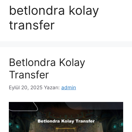
betlondra kolay
transfer
Betlondra Kolay
Transfer
Eylül 20, 2025
Yazarı:
admin