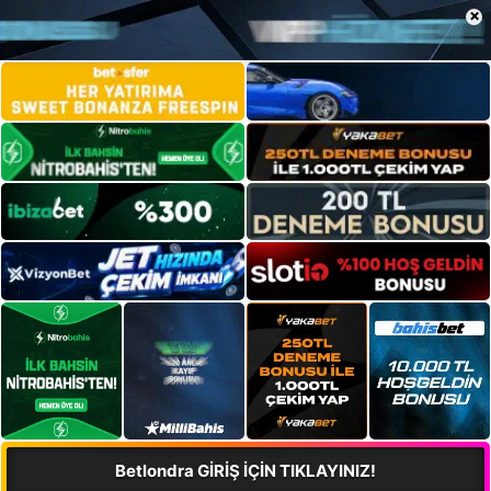
×
Betlondra GİRİŞ İÇİN TIKLAYINIZ!