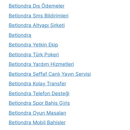
Betlondra Dış Ödemeler
Betlondra Sms Bildirimleri
Betlondra Altyapı Şirketi
Betlondra
Betlondra Yetkin Ekip
Betlondra Türk Pokeri
Betlondra Yardım Hizmetleri
Betlondra Şeffaf Canlı Yayın Servisi
Betlondra Kolay Transfer
Betlondra Telefon Desteği
Betlondra Spor Bahis Giriş
Betlondra Oyun Masaları
Betlondra Mobil Bahisler