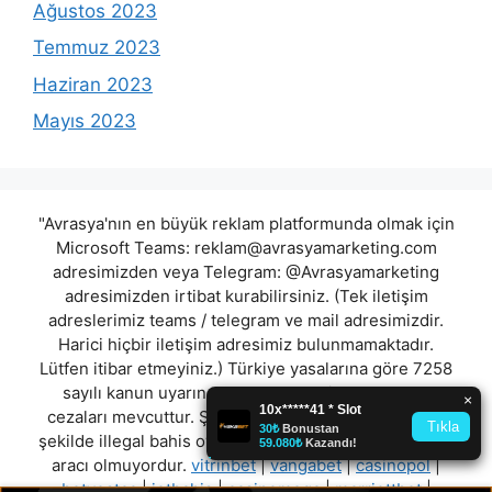
Ağustos 2023
Temmuz 2023
Haziran 2023
Mayıs 2023
"Avrasya'nın en büyük reklam platformunda olmak için
Microsoft Teams:
reklam@avrasyamarketing.com
adresimizden veya Telegram: @Avrasyamarketing
adresimizden irtibat kurabilirsiniz. (Tek iletişim
adreslerimiz teams / telegram ve mail adresimizdir.
Harici hiçbir iletişim adresimiz bulunmamaktadır.
Lütfen itibar etmeyiniz.) Türkiye yasalarına göre 7258
sayılı kanun uyarınca yasa dışı bahis oynamanın
cezaları mevcuttur. Şu an bulunduğunuz site hiç bir
şekilde illegal bahis oyunları oynatmıyor ve oynamaya
aracı olmuyordur.
vitrinbet
|
vangabet
|
casinopol
|
betvestaa
|
jetbahis
|
casinomega
|
marriottbet
|