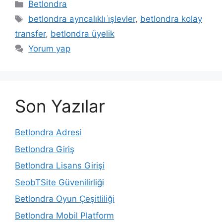
Kategoriler
Betlondra
Etiketler
betlondra ayrıcalıklı i̇şlevler
,
betlondra kolay
transfer
,
betlondra üyelik
Yorum yap
Son Yazılar
Betlondra Adresi
Betlondra Giriş
Betlondra Lisans Girişi
SeobTSite Güvenilirliği
Betlondra Oyun Çeşitliliği
Betlondra Mobil Platform