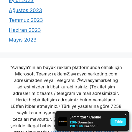
Eylül 2023
Ağustos 2023
Temmuz 2023
Haziran 2023
Mayıs 2023
"Avrasya'nın en büyük reklam platformunda olmak için
Microsoft Teams:
reklam@avrasyamarketing.com
adresimizden veya Telegram: @Avrasyamarketing
adresimizden irtibat kurabilirsiniz. (Tek iletişim
adreslerimiz teams / telegram ve mail adresimizdir.
Harici hiçbir iletişim adresimiz bulunmamaktadır.
Lütfen itibar etmeyiniz.) Türkiye yasalarına göre 7258
sayılı kanun uyarınca yasa dışı bahis oynamanın
cezaları mevcuttur. Şu an bulunduğunuz site hiç bir
şekilde illegal bahis oyunları oynatmıyor ve oynamaya