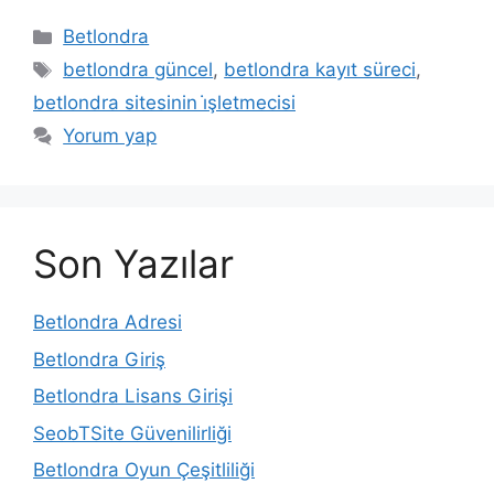
Kategoriler
Betlondra
Etiketler
betlondra güncel
,
betlondra kayıt süreci
,
betlondra sitesinin i̇şletmecisi
Yorum yap
Son Yazılar
Betlondra Adresi
Betlondra Giriş
Betlondra Lisans Girişi
SeobTSite Güvenilirliği
Betlondra Oyun Çeşitliliği