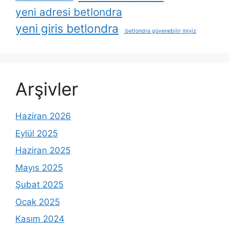
yeni adresi betlondra
yeni giris betlondra
betlondra güvenebilir miyiz
Arşivler
Haziran 2026
Eylül 2025
Haziran 2025
Mayıs 2025
Şubat 2025
Ocak 2025
Kasım 2024