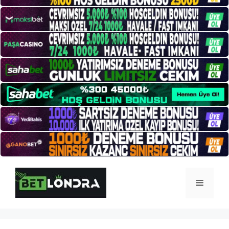
İçeriğe
atla
Menü