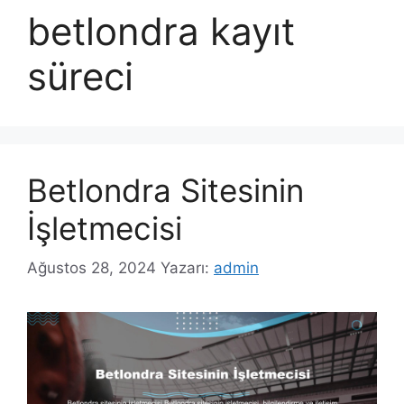
betlondra kayıt
süreci
Betlondra Sitesinin
İşletmecisi
Ağustos 28, 2024
Yazarı:
admin