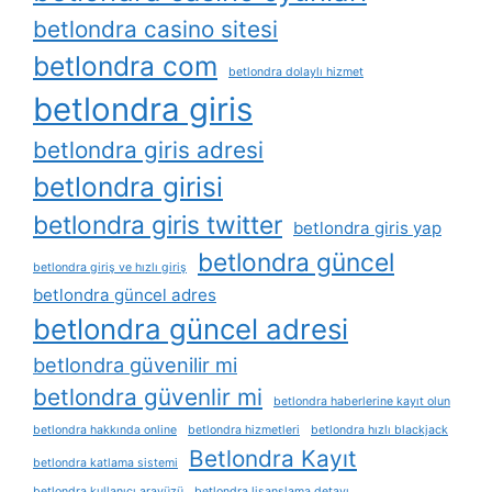
betlondra casino sitesi
betlondra com
betlondra dolaylı hizmet
betlondra giris
betlondra giris adresi
betlondra girisi
betlondra giris twitter
betlondra giris yap
betlondra güncel
betlondra giriş ve hızlı giriş
betlondra güncel adres
betlondra güncel adresi
betlondra güvenilir mi
betlondra güvenlir mi
betlondra haberlerine kayıt olun
betlondra hakkında online
betlondra hizmetleri
betlondra hızlı blackjack
Betlondra Kayıt
betlondra katlama sistemi
betlondra kullanıcı arayüzü
betlondra lisanslama detayı