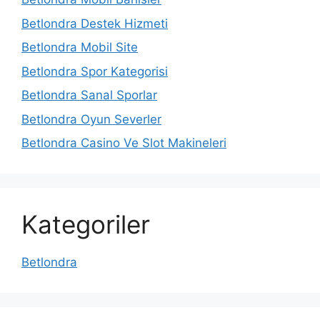
Betlondra Destek Hizmeti
Betlondra Mobil Site
Betlondra Spor Kategorisi
Betlondra Sanal Sporlar
Betlondra Oyun Severler
Betlondra Casino Ve Slot Makineleri
Kategoriler
Betlondra