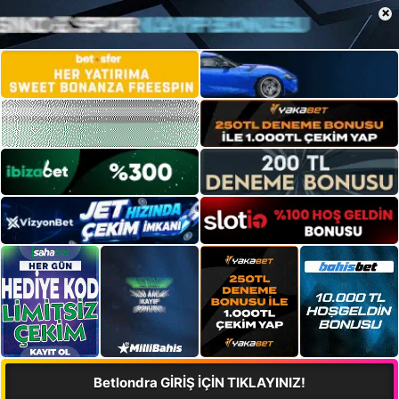
×
Betlondra GİRİŞ İÇİN TIKLAYINIZ!