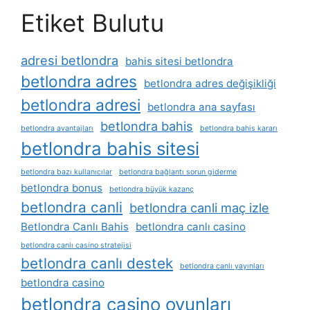
Etiket Bulutu
adresi betlondra
bahis sitesi betlondra
betlondra adres
betlondra adres değişikliği
betlondra adresi
betlondra ana sayfası
betlondra bahis
betlondra avantajları
betlondra bahis kararı
betlondra bahis sitesi
betlondra bazı kullanıcılar
betlondra bağlantı sorun giderme
betlondra bonus
betlondra büyük kazanç
betlondra canli
betlondra canli maç izle
Betlondra Canlı Bahis
betlondra canlı casino
betlondra canlı casino stratejisi
betlondra canlı destek
betlondra canlı yayınları
betlondra casino
betlondra casino oyunları