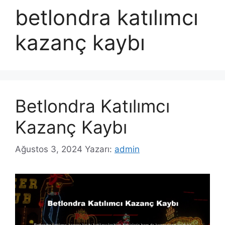
betlondra katılımcı
kazanç kaybı
Betlondra Katılımcı
Kazanç Kaybı
Ağustos 3, 2024
Yazarı:
admin