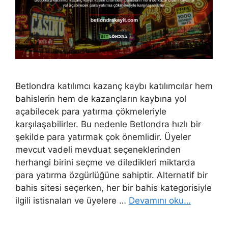
Betlondra katılımcı kazanç kaybı katılımcılar hem
bahislerin hem de kazançların kaybına yol
açabilecek para yatırma çökmeleriyle
karşılaşabilirler. Bu nedenle Betlondra hızlı bir
şekilde para yatırmak çok önemlidir. Üyeler
mevcut vadeli mevduat seçeneklerinden
herhangi birini seçme ve diledikleri miktarda
para yatırma özgürlüğüne sahiptir. Alternatif bir
bahis sitesi seçerken, her bir bahis kategorisiyle
ilgili istisnaları ve üyelere …
Devamını oku…