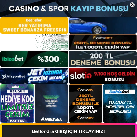
×
Betlondra GİRİŞ İÇİN TIKLAYINIZ!