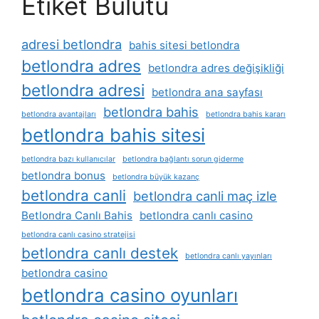
Etiket Bulutu
adresi betlondra
bahis sitesi betlondra
betlondra adres
betlondra adres değişikliği
betlondra adresi
betlondra ana sayfası
betlondra bahis
betlondra avantajları
betlondra bahis kararı
betlondra bahis sitesi
betlondra bazı kullanıcılar
betlondra bağlantı sorun giderme
betlondra bonus
betlondra büyük kazanç
betlondra canli
betlondra canli maç izle
Betlondra Canlı Bahis
betlondra canlı casino
betlondra canlı casino stratejisi
betlondra canlı destek
betlondra canlı yayınları
betlondra casino
betlondra casino oyunları