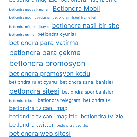
Betlondra Mobil
betlondra medya kanalları
betlondra mobil uygulama
betlondra müşteri hizmetleri
betlondra nasil bir site
betlondra müşteri şikayet
betlondra oyunları
betlondra online
betlondra para yatirma
betlondra para çekme
betlondra promosyon
betlondra promosyon kodu
betlondra rulet oyunu
betlondra sanal bahisler
betlondra sitesi
betlondra spor bahisleri
betlondra telegram
betlondra tv
betlondra teknik
betlondra tv canli maç
betlondra tv canli maç izle
betlondra tv izle
betlondra twitter
betlondra video slot
betlondra web sitesi