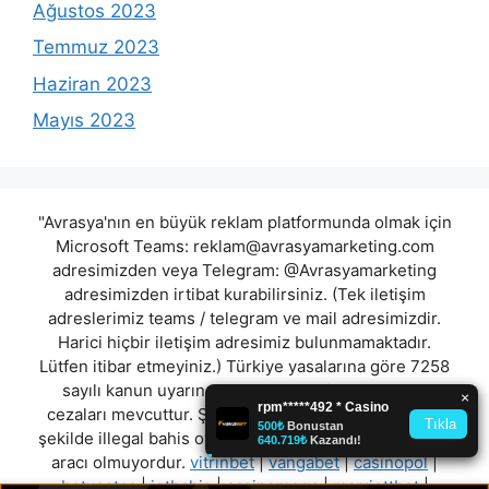
Ağustos 2023
Temmuz 2023
Haziran 2023
Mayıs 2023
"Avrasya'nın en büyük reklam platformunda olmak için
Microsoft Teams:
reklam@avrasyamarketing.com
adresimizden veya Telegram: @Avrasyamarketing
adresimizden irtibat kurabilirsiniz. (Tek iletişim
adreslerimiz teams / telegram ve mail adresimizdir.
Harici hiçbir iletişim adresimiz bulunmamaktadır.
Lütfen itibar etmeyiniz.) Türkiye yasalarına göre 7258
sayılı kanun uyarınca yasa dışı bahis oynamanın
cezaları mevcuttur. Şu an bulunduğunuz site hiç bir
şekilde illegal bahis oyunları oynatmıyor ve oynamaya
aracı olmuyordur.
vitrinbet
|
vangabet
|
casinopol
|
betvestaa
|
jetbahis
|
casinomega
|
marriottbet
|