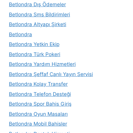
Betlondra Dış Ödemeler
Betlondra Sms Bildirimleri
Betlondra Altyapı Şirketi
Betlondra
Betlondra Yetkin Ekip
Betlondra Türk Pokeri
Betlondra Yardım Hizmetleri
Betlondra Şeffaf Canlı Yayın Servisi
Betlondra Kolay Transfer
Betlondra Telefon Desteği
Betlondra Spor Bahis Giriş
Betlondra Oyun Masaları
Betlondra Mobil Bahisler