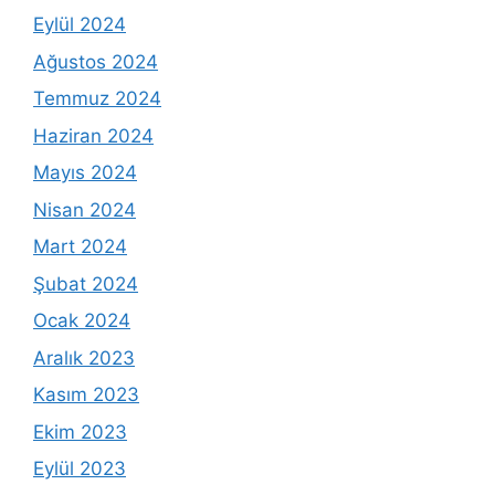
Eylül 2024
Ağustos 2024
Temmuz 2024
Haziran 2024
Mayıs 2024
Nisan 2024
Mart 2024
Şubat 2024
Ocak 2024
Aralık 2023
Kasım 2023
Ekim 2023
Eylül 2023