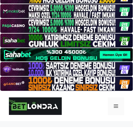
İçeriğe
atla
Menü