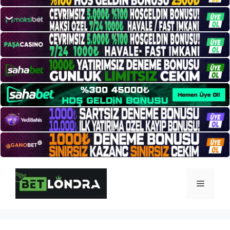
İçeriğe
atla
Menü