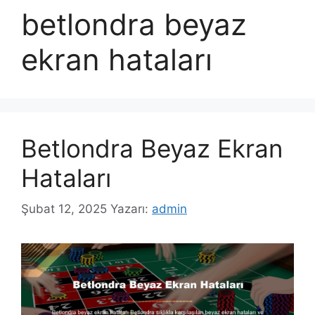
betlondra beyaz
ekran hataları
Betlondra Beyaz Ekran
Hataları
Şubat 12, 2025
Yazarı:
admin