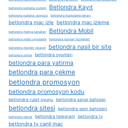
Betlondra Kayıt
betlondra katlama sistemi
betlondra kullanıcı arayüzü
betlondra lisanslama detayı
betlondra maç izle
betlondra maç izleme
Betlondra Mobil
betlondra medya kanalları
betlondra mobil uygulama
betlondra müşteri hizmetleri
betlondra nasil bir site
betlondra müşteri şikayet
betlondra oyunları
betlondra online
betlondra para yatirma
betlondra para çekme
betlondra promosyon
betlondra promosyon kodu
betlondra rulet oyunu
betlondra sanal bahisler
betlondra sitesi
betlondra spor bahisleri
betlondra telegram
betlondra tv
betlondra teknik
betlondra tv canli maç