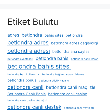
Etiket Bulutu
adresi betlondra
bahis sitesi betlondra
betlondra adres
betlondra adres değişikliği
betlondra adresi
betlondra ana sayfası
betlondra bahis
betlondra avantajları
betlondra bahis kararı
betlondra bahis sitesi
betlondra bazı kullanıcılar
betlondra bağlantı sorun giderme
betlondra bonus
betlondra büyük kazanç
betlondra canli
betlondra canli maç izle
Betlondra Canlı Bahis
betlondra canlı casino
betlondra canlı casino stratejisi
betlondra canlı destek
betlondra canlı yayınları