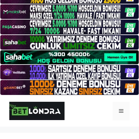
İçeriğe
atla
Menü