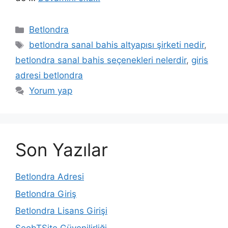
Kategoriler
Betlondra
Etiketler
betlondra sanal bahis altyapısı şirketi nedir
,
betlondra sanal bahis seçenekleri nelerdir
,
giris
adresi betlondra
Yorum yap
Son Yazılar
Betlondra Adresi
Betlondra Giriş
Betlondra Lisans Girişi
SeobTSite Güvenilirliği