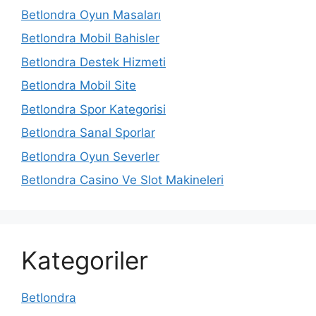
Betlondra Oyun Masaları
Betlondra Mobil Bahisler
Betlondra Destek Hizmeti
Betlondra Mobil Site
Betlondra Spor Kategorisi
Betlondra Sanal Sporlar
Betlondra Oyun Severler
Betlondra Casino Ve Slot Makineleri
Kategoriler
Betlondra