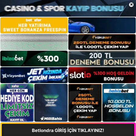
×
Betlondra GİRİŞ İÇİN TIKLAYINIZ!