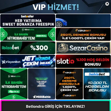
×
Betlondra GİRİŞ İÇİN TIKLAYINIZ!