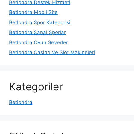
Betlondra Destek Hizmeti
Betlondra Mobil Site
Betlondra Spor Kategorisi
Betlondra Sanal Sporlar
Betlondra Oyun Severler
Betlondra Casino Ve Slot Makineleri
Kategoriler
Betlondra