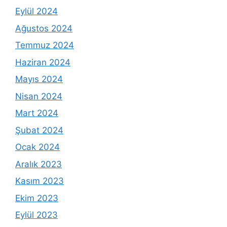
Eylül 2024
Ağustos 2024
Temmuz 2024
Haziran 2024
Mayıs 2024
Nisan 2024
Mart 2024
Şubat 2024
Ocak 2024
Aralık 2023
Kasım 2023
Ekim 2023
Eylül 2023