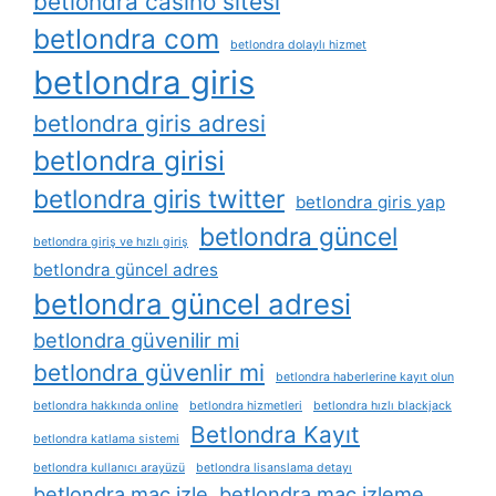
betlondra casino sitesi
betlondra com
betlondra dolaylı hizmet
betlondra giris
betlondra giris adresi
betlondra girisi
betlondra giris twitter
betlondra giris yap
betlondra güncel
betlondra giriş ve hızlı giriş
betlondra güncel adres
betlondra güncel adresi
betlondra güvenilir mi
betlondra güvenlir mi
betlondra haberlerine kayıt olun
betlondra hakkında online
betlondra hizmetleri
betlondra hızlı blackjack
Betlondra Kayıt
betlondra katlama sistemi
betlondra kullanıcı arayüzü
betlondra lisanslama detayı
betlondra maç izle
betlondra maç izleme