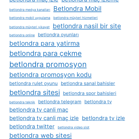
Betlondra Mobil
betlondra medya kanalları
betlondra mobil uygulama
betlondra müşteri hizmetleri
betlondra nasil bir site
betlondra müşteri şikayet
betlondra oyunları
betlondra online
betlondra para yatirma
betlondra para çekme
betlondra promosyon
betlondra promosyon kodu
betlondra rulet oyunu
betlondra sanal bahisler
betlondra sitesi
betlondra spor bahisleri
betlondra telegram
betlondra tv
betlondra teknik
betlondra tv canli maç
betlondra tv canli maç izle
betlondra tv izle
betlondra twitter
betlondra video slot
betlondra web sitesi