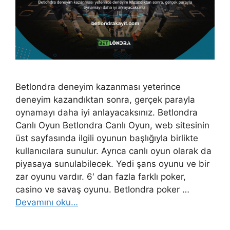
Betlondra deneyim kazanması yeterince
deneyim kazandıktan sonra, gerçek parayla
oynamayı daha iyi anlayacaksınız. Betlondra
Canlı Oyun Betlondra Canlı Oyun, web sitesinin
üst sayfasında ilgili oyunun başlığıyla birlikte
kullanıcılara sunulur. Ayrıca canlı oyun olarak da
piyasaya sunulabilecek. Yedi şans oyunu ve bir
zar oyunu vardır. 6′ dan fazla farklı poker,
casino ve savaş oyunu. Betlondra poker …
Devamını oku…