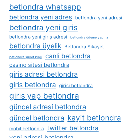
betlondra whatsapp
betlondra yeni adres
betlondra yeni adresi
betlondra yeni giris
betlondra yeni giriş adresi
betlondra ödeme yapma
betlondra üyelik
Betlondra Şikayet
canli betlondra
betlondra şirket bilgi
casino sitesi betlondra
giris adresi betlondra
giris betlondra
girisi betlondra
giris yap betlondra
güncel adresi betlondra
kayit betlondra
güncel betlondra
twitter betlondra
mobil betlondra
yeni adresi betlondra