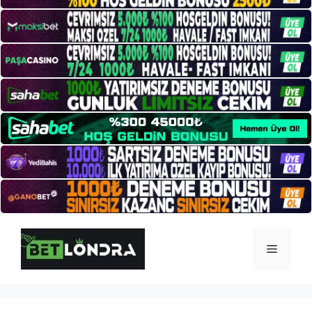
İçeriğe
atla
Menü