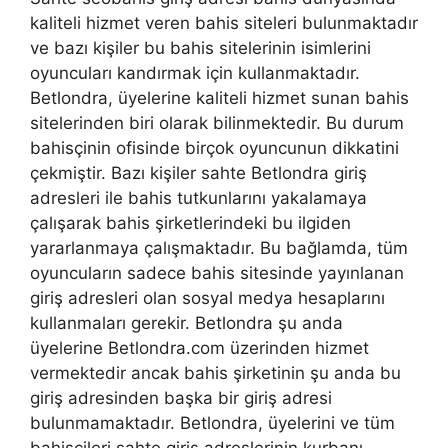
kaliteli hizmet veren bahis siteleri bulunmaktadır
ve bazı kişiler bu bahis sitelerinin isimlerini
oyuncuları kandırmak için kullanmaktadır.
Betlondra, üyelerine kaliteli hizmet sunan bahis
sitelerinden biri olarak bilinmektedir. Bu durum
bahisçinin ofisinde birçok oyuncunun dikkatini
çekmiştir. Bazı kişiler sahte Betlondra giriş
adresleri ile bahis tutkunlarını yakalamaya
çalışarak bahis şirketlerindeki bu ilgiden
yararlanmaya çalışmaktadır. Bu bağlamda, tüm
oyuncuların sadece bahis sitesinde yayınlanan
giriş adresleri olan sosyal medya hesaplarını
kullanmaları gerekir. Betlondra şu anda
üyelerine Betlondra.com üzerinden hizmet
vermektedir ancak bahis şirketinin şu anda bu
giriş adresinden başka bir giriş adresi
bulunmamaktadır. Betlondra, üyelerini ve tüm