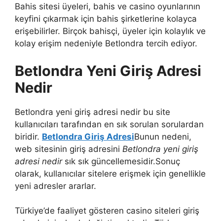
Bahis sitesi üyeleri, bahis ve casino oyunlarının
keyfini çıkarmak için bahis şirketlerine kolayca
erişebilirler. Birçok bahisçi, üyeler için kolaylık ve
kolay erişim nedeniyle Betlondra tercih ediyor.
Betlondra Yeni Giriş Adresi
Nedir
Betlondra yeni giriş adresi nedir bu site
kullanıcıları tarafından en sık sorulan sorulardan
biridir.
Betlondra Giriş Adresi
Bunun nedeni,
web sitesinin giriş adresini
Betlondra yeni giriş
adresi nedir
sık sık güncellemesidir.Sonuç
olarak, kullanıcılar sitelere erişmek için genellikle
yeni adresler ararlar.
Türkiye’de faaliyet gösteren casino siteleri giriş