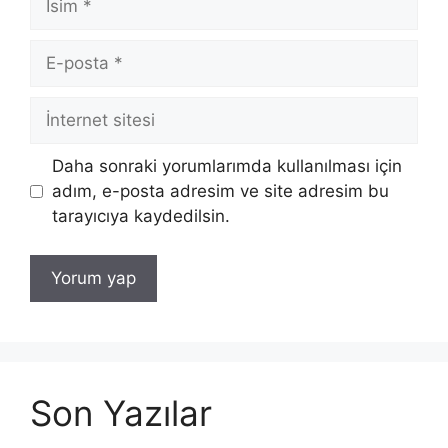
E-
posta
İnternet
sitesi
Daha sonraki yorumlarımda kullanılması için
adım, e-posta adresim ve site adresim bu
tarayıcıya kaydedilsin.
Son Yazılar