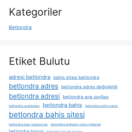
Kategoriler
Betlondra
Etiket Bulutu
adresi betlondra
bahis sitesi betlondra
betlondra adres
betlondra adres değişikliği
betlondra adresi
betlondra ana sayfası
betlondra bahis
betlondra avantajları
betlondra bahis kararı
betlondra bahis sitesi
betlondra bazı kullanıcılar
betlondra bağlantı sorun giderme
betlondra bonus
betlondra büyük kazanç