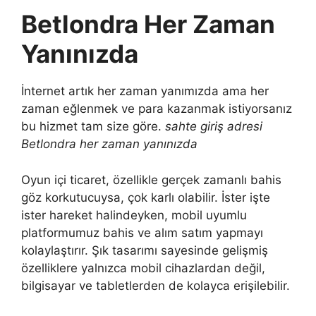
Betlondra Her Zaman
Yanınızda
İnternet artık her zaman yanımızda ama her
zaman eğlenmek ve para kazanmak istiyorsanız
bu hizmet tam size göre.
sahte giriş adresi
Betlondra her zaman yanınızda
Oyun içi ticaret, özellikle gerçek zamanlı bahis
göz korkutucuysa, çok karlı olabilir. İster işte
ister hareket halindeyken, mobil uyumlu
platformumuz bahis ve alım satım yapmayı
kolaylaştırır. Şık tasarımı sayesinde gelişmiş
özelliklere yalnızca mobil cihazlardan değil,
bilgisayar ve tabletlerden de kolayca erişilebilir.