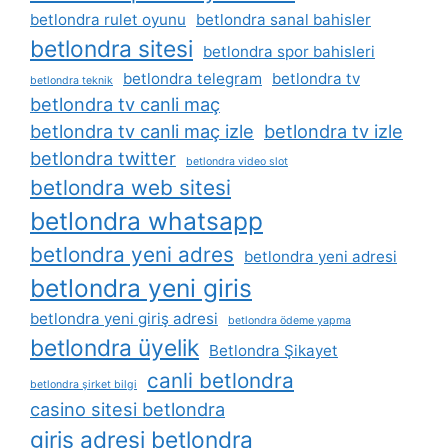
betlondra rulet oyunu
betlondra sanal bahisler
betlondra sitesi
betlondra spor bahisleri
betlondra telegram
betlondra tv
betlondra teknik
betlondra tv canli maç
betlondra tv canli maç izle
betlondra tv izle
betlondra twitter
betlondra video slot
betlondra web sitesi
betlondra whatsapp
betlondra yeni adres
betlondra yeni adresi
betlondra yeni giris
betlondra yeni giriş adresi
betlondra ödeme yapma
betlondra üyelik
Betlondra Şikayet
canli betlondra
betlondra şirket bilgi
casino sitesi betlondra
giris adresi betlondra