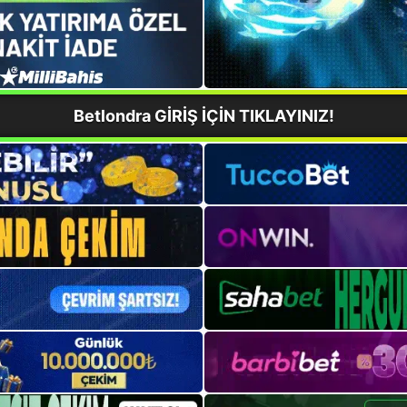
Betlondra GİRİŞ İÇİN TIKLAYINIZ!