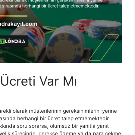
Ücreti Var Mı
rekli olarak müşterilerinin gereksinimlerini yerine
rasında herhangi bir ücret talep etmemektedir.
kkında soru sorarsa, olumsuz bir yanıtla yanıt
k üyelik sürecinde, gerekse ödeme ya da para çekme