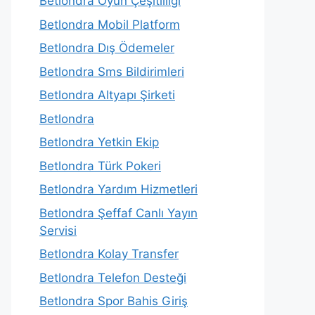
Betlondra Oyun Çeşitliliği
Betlondra Mobil Platform
Betlondra Dış Ödemeler
Betlondra Sms Bildirimleri
Betlondra Altyapı Şirketi
Betlondra
Betlondra Yetkin Ekip
Betlondra Türk Pokeri
Betlondra Yardım Hizmetleri
Betlondra Şeffaf Canlı Yayın
Servisi
Betlondra Kolay Transfer
Betlondra Telefon Desteği
Betlondra Spor Bahis Giriş