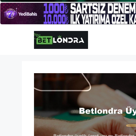
İçeriğe
atla