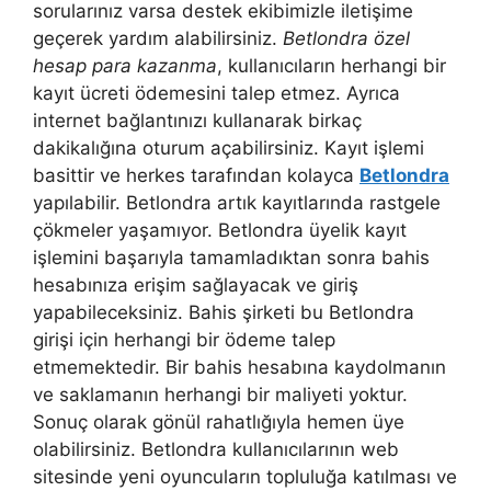
sorularınız varsa destek ekibimizle iletişime
geçerek yardım alabilirsiniz.
Betlondra özel
hesap para kazanma
, kullanıcıların herhangi bir
kayıt ücreti ödemesini talep etmez. Ayrıca
internet bağlantınızı kullanarak birkaç
dakikalığına oturum açabilirsiniz. Kayıt işlemi
basittir ve herkes tarafından kolayca
Betlondra
yapılabilir. Betlondra artık kayıtlarında rastgele
çökmeler yaşamıyor. Betlondra üyelik kayıt
işlemini başarıyla tamamladıktan sonra bahis
hesabınıza erişim sağlayacak ve giriş
yapabileceksiniz. Bahis şirketi bu Betlondra
girişi için herhangi bir ödeme talep
etmemektedir. Bir bahis hesabına kaydolmanın
ve saklamanın herhangi bir maliyeti yoktur.
Sonuç olarak gönül rahatlığıyla hemen üye
olabilirsiniz. Betlondra kullanıcılarının web
sitesinde yeni oyuncuların topluluğa katılması ve