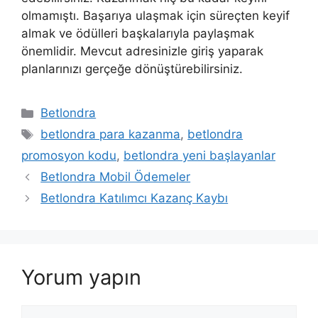
olmamıştı. Başarıya ulaşmak için süreçten keyif
almak ve ödülleri başkalarıyla paylaşmak
önemlidir. Mevcut adresinizle giriş yaparak
planlarınızı gerçeğe dönüştürebilirsiniz.
Kategoriler
Betlondra
Etiketler
betlondra para kazanma
,
betlondra
promosyon kodu
,
betlondra yeni başlayanlar
Betlondra Mobil Ödemeler
Betlondra Katılımcı Kazanç Kaybı
Yorum yapın
Yorum