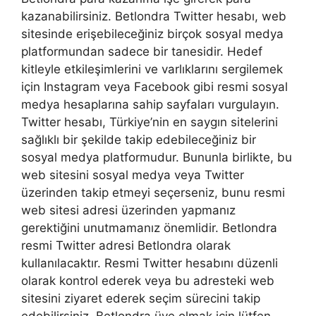
kazanabilirsiniz. Betlondra Twitter hesabı, web
sitesinde erişebileceğiniz birçok sosyal medya
platformundan sadece bir tanesidir. Hedef
kitleyle etkileşimlerini ve varlıklarını sergilemek
için Instagram veya Facebook gibi resmi sosyal
medya hesaplarına sahip sayfaları vurgulayın.
Twitter hesabı, Türkiye’nin en saygın sitelerini
sağlıklı bir şekilde takip edebileceğiniz bir
sosyal medya platformudur. Bununla birlikte, bu
web sitesini sosyal medya veya Twitter
üzerinden takip etmeyi seçerseniz, bunu resmi
web sitesi adresi üzerinden yapmanız
gerektiğini unutmamanız önemlidir. Betlondra
resmi Twitter adresi Betlondra olarak
kullanılacaktır. Resmi Twitter hesabını düzenli
olarak kontrol ederek veya bu adresteki web
sitesini ziyaret ederek seçim sürecini takip