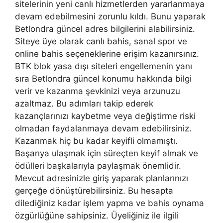
sitelerinin yeni canlı hizmetlerden yararlanmaya
devam edebilmesini zorunlu kıldı. Bunu yaparak
Betlondra güncel adres bilgilerini alabilirsiniz.
Siteye üye olarak canlı bahis, sanal spor ve
online bahis seçeneklerine erişim kazanırsınız.
BTK blok yasa dışı siteleri engellemenin yanı
sıra Betlondra güncel konumu hakkında bilgi
verir ve kazanma şevkinizi veya arzunuzu
azaltmaz. Bu adımları takip ederek
kazançlarınızı kaybetme veya değiştirme riski
olmadan faydalanmaya devam edebilirsiniz.
Kazanmak hiç bu kadar keyifli olmamıştı.
Başarıya ulaşmak için süreçten keyif almak ve
ödülleri başkalarıyla paylaşmak önemlidir.
Mevcut adresinizle giriş yaparak planlarınızı
gerçeğe dönüştürebilirsiniz. Bu hesapta
dilediğiniz kadar işlem yapma ve bahis oynama
özgürlüğüne sahipsiniz. Üyeliğiniz ile ilgili