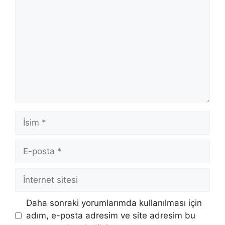
İsim
E-
posta
İnternet
sitesi
Daha sonraki yorumlarımda kullanılması için
adım, e-posta adresim ve site adresim bu