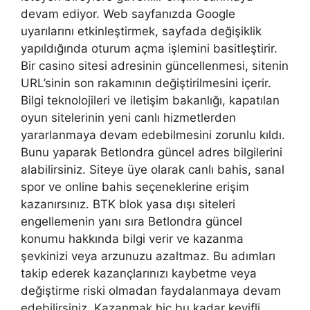
devam ediyor. Web sayfanızda Google
uyarılarını etkinleştirmek, sayfada değişiklik
yapıldığında oturum açma işlemini basitleştirir.
Bir casino sitesi adresinin güncellenmesi, sitenin
URL’sinin son rakamının değiştirilmesini içerir.
Bilgi teknolojileri ve iletişim bakanlığı, kapatılan
oyun sitelerinin yeni canlı hizmetlerden
yararlanmaya devam edebilmesini zorunlu kıldı.
Bunu yaparak Betlondra güncel adres bilgilerini
alabilirsiniz. Siteye üye olarak canlı bahis, sanal
spor ve online bahis seçeneklerine erişim
kazanırsınız. BTK blok yasa dışı siteleri
engellemenin yanı sıra Betlondra güncel
konumu hakkında bilgi verir ve kazanma
şevkinizi veya arzunuzu azaltmaz. Bu adımları
takip ederek kazançlarınızı kaybetme veya
değiştirme riski olmadan faydalanmaya devam
edebilirsiniz. Kazanmak hiç bu kadar keyifli