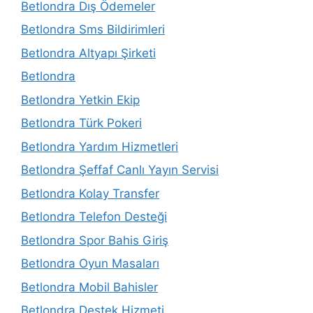
Betlondra Dış Ödemeler
Betlondra Sms Bildirimleri
Betlondra Altyapı Şirketi
Betlondra
Betlondra Yetkin Ekip
Betlondra Türk Pokeri
Betlondra Yardım Hizmetleri
Betlondra Şeffaf Canlı Yayın Servisi
Betlondra Kolay Transfer
Betlondra Telefon Desteği
Betlondra Spor Bahis Giriş
Betlondra Oyun Masaları
Betlondra Mobil Bahisler
Betlondra Destek Hizmeti