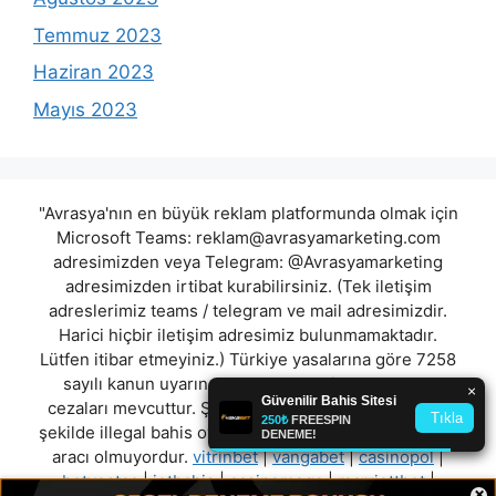
Temmuz 2023
Haziran 2023
Mayıs 2023
"Avrasya'nın en büyük reklam platformunda olmak için
Microsoft Teams:
reklam@avrasyamarketing.com
adresimizden veya Telegram: @Avrasyamarketing
adresimizden irtibat kurabilirsiniz. (Tek iletişim
adreslerimiz teams / telegram ve mail adresimizdir.
Harici hiçbir iletişim adresimiz bulunmamaktadır.
Lütfen itibar etmeyiniz.) Türkiye yasalarına göre 7258
sayılı kanun uyarınca yasa dışı bahis oynamanın
cezaları mevcuttur. Şu an bulunduğunuz site hiç bir
şekilde illegal bahis oyunları oynatmıyor ve oynamaya
aracı olmuyordur.
vitrinbet
|
vangabet
|
casinopol
|
betvestaa
|
jetbahis
|
casinomega
|
marriottbet
|
×