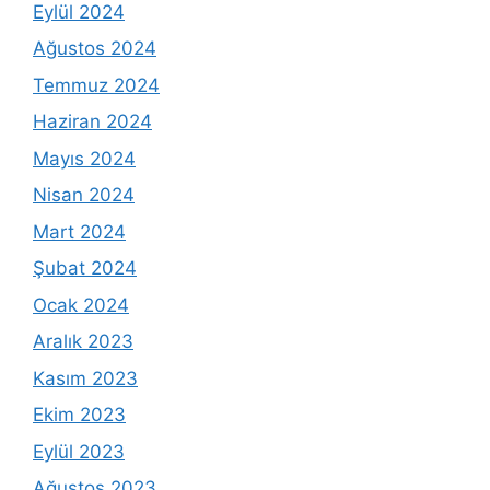
Eylül 2024
Ağustos 2024
Temmuz 2024
Haziran 2024
Mayıs 2024
Nisan 2024
Mart 2024
Şubat 2024
Ocak 2024
Aralık 2023
Kasım 2023
Ekim 2023
Eylül 2023
Ağustos 2023