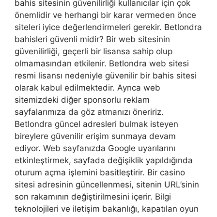
bahis sitesinin güvenilirliği kullanıcılar için çok
önemlidir ve herhangi bir karar vermeden önce
siteleri iyice değerlendirmeleri gerekir. Betlondra
bahisleri güvenli midir? Bir web sitesinin
güvenilirliği, geçerli bir lisansa sahip olup
olmamasından etkilenir. Betlondra web sitesi
resmi lisansı nedeniyle güvenilir bir bahis sitesi
olarak kabul edilmektedir. Ayrıca web
sitemizdeki diğer sponsorlu reklam
sayfalarımıza da göz atmanızı öneririz.
Betlondra güncel adresleri bulmak isteyen
bireylere güvenilir erişim sunmaya devam
ediyor. Web sayfanızda Google uyarılarını
etkinleştirmek, sayfada değişiklik yapıldığında
oturum açma işlemini basitleştirir. Bir casino
sitesi adresinin güncellenmesi, sitenin URL’sinin
son rakamının değiştirilmesini içerir. Bilgi
teknolojileri ve iletişim bakanlığı, kapatılan oyun