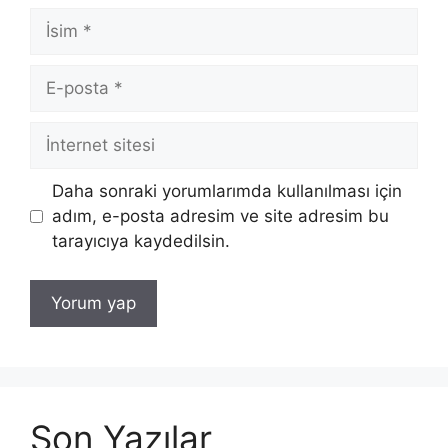
İsim
E-
posta
İnternet
sitesi
Daha sonraki yorumlarımda kullanılması için
adım, e-posta adresim ve site adresim bu
tarayıcıya kaydedilsin.
Son Yazılar