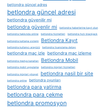
betlondra güncel adres
betlondra güncel adresi
betlondra güvenilir mi
betlondra güvenlir mi
betlondra haberlerine kayıt olun
betlondra hakkında online
betlondra hizmetleri
betlondra hızlı blackjack
Betlondra Kayıt
betlondra katlama sistemi
betlondra kullanıcı arayüzü
betlondra lisanslama detayı
betlondra maç izle
betlondra maç izleme
Betlondra Mobil
betlondra medya kanalları
betlondra mobil uygulama
betlondra müşteri hizmetleri
betlondra nasil bir site
betlondra müşteri şikayet
betlondra oyunları
betlondra online
betlondra para yatirma
betlondra para çekme
betlondra promosyon