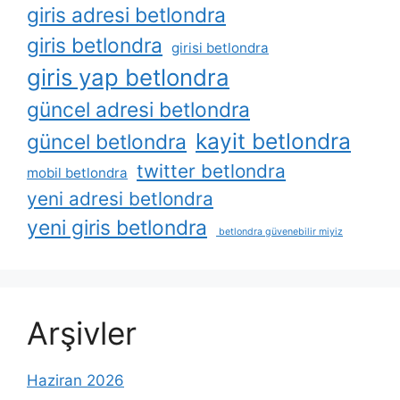
giris adresi betlondra
giris betlondra
girisi betlondra
giris yap betlondra
güncel adresi betlondra
kayit betlondra
güncel betlondra
twitter betlondra
mobil betlondra
yeni adresi betlondra
yeni giris betlondra
betlondra güvenebilir miyiz
Arşivler
Haziran 2026