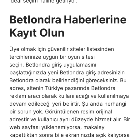
ideal seçim haline getiriyor.
Betlondra Haberlerine
Kayıt Olun
Üye olmak için güvenilir siteler listesinden
tercihlerinize uygun bir oyun sitesi
seçin. Betlondra giriş uygulamasını
başlattığınızda yeni Betlondra giriş adresinizin
Betlondra olarak belirlendiğini göreceksiniz. Bu
adres, sitenin Türkiye pazarında Betlondra
reklam aracı olarak kullanılacağı ve kullanılmaya
devam edileceği yeri belirtir. Şu anda herhangi
bir sorun yok. Görüntülenen resim orijinal
adrestir ve kullanıcı aynı düzeyde hizmet alır. Bir
web sayfası yüklenemiyorsa, makaleyi
kapattıktan sonra bile ekranınızda açık kalıyorsa