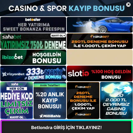
×
Betlondra GİRİŞ İÇİN TIKLAYINIZ!