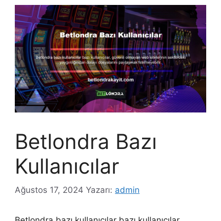
Betlondra Bazı
Kullanıcılar
Ağustos 17, 2024
Yazarı:
admin
Betlondra bazı kullanıcılar bazı kullanıcılar,