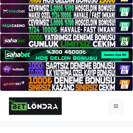
İçeriğe
atla
Menü