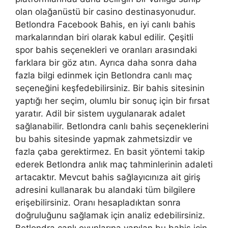
olan olağanüstü bir casino destinasyonudur.
Betlondra Facebook Bahis, en iyi canlı bahis
markalarından biri olarak kabul edilir. Çeşitli
spor bahis seçenekleri ve oranları arasındaki
farklara bir göz atın. Ayrıca daha sonra daha
fazla bilgi edinmek için Betlondra canlı maç
seçeneğini keşfedebilirsiniz. Bir bahis sitesinin
yaptığı her seçim, olumlu bir sonuç için bir fırsat
yaratır. Adil bir sistem uygulanarak adalet
sağlanabilir. Betlondra canlı bahis seçeneklerini
bu bahis sitesinde yapmak zahmetsizdir ve
fazla çaba gerektirmez. En basit yöntemi takip
ederek Betlondra anlık maç tahminlerinin adaleti
artacaktır. Mevcut bahis sağlayıcınıza ait giriş
adresini kullanarak bu alandaki tüm bilgilere
erişebilirsiniz. Oranı hesapladıktan sonra
doğruluğunu sağlamak için analiz edebilirsiniz.