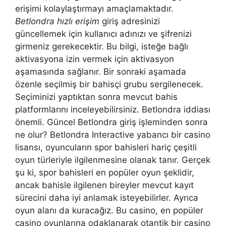
erişimi kolaylaştırmayı amaçlamaktadır.
Betlondra hızlı erişim
giriş adresinizi
güncellemek için kullanıcı adınızı ve şifrenizi
girmeniz gerekecektir. Bu bilgi, isteğe bağlı
aktivasyona izin vermek için aktivasyon
aşamasında sağlanır. Bir sonraki aşamada
özenle seçilmiş bir bahisçi grubu sergilenecek.
Seçiminizi yaptıktan sonra mevcut bahis
platformlarını inceleyebilirsiniz. Betlondra iddiası
önemli. Güncel Betlondra giriş işleminden sonra
ne olur? Betlondra Interactive yabancı bir casino
lisansı, oyuncuların spor bahisleri hariç çeşitli
oyun türleriyle ilgilenmesine olanak tanır. Gerçek
şu ki, spor bahisleri en popüler oyun şeklidir,
ancak bahisle ilgilenen bireyler mevcut kayıt
sürecini daha iyi anlamak isteyebilirler. Ayrıca
oyun alanı da kuracağız. Bu casino, en popüler
casino oyunlarına odaklanarak otantik bir casino