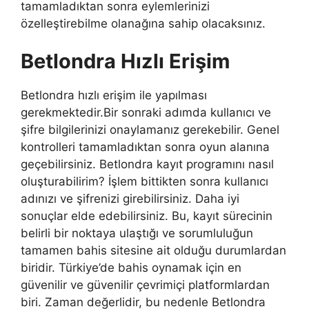
tamamladıktan sonra eylemlerinizi
özelleştirebilme olanağına sahip olacaksınız.
Betlondra Hızlı Erişim
Betlondra hızlı erişim ile yapılması
gerekmektedir.Bir sonraki adımda kullanıcı ve
şifre bilgilerinizi onaylamanız gerekebilir. Genel
kontrolleri tamamladıktan sonra oyun alanına
geçebilirsiniz. Betlondra kayıt programını nasıl
oluşturabilirim? İşlem bittikten sonra kullanıcı
adınızı ve şifrenizi girebilirsiniz. Daha iyi
sonuçlar elde edebilirsiniz. Bu, kayıt sürecinin
belirli bir noktaya ulaştığı ve sorumluluğun
tamamen bahis sitesine ait olduğu durumlardan
biridir. Türkiye’de bahis oynamak için en
güvenilir ve güvenilir çevrimiçi platformlardan
biri. Zaman değerlidir, bu nedenle Betlondra