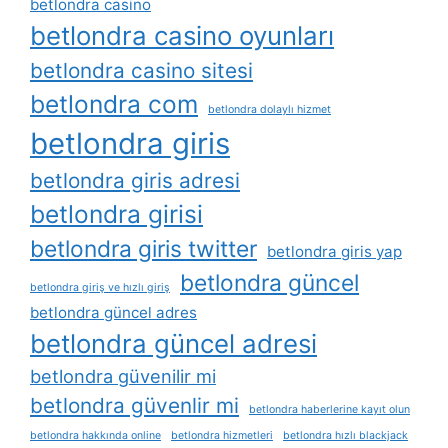
betlondra casino
betlondra casino oyunları
betlondra casino sitesi
betlondra com
betlondra dolaylı hizmet
betlondra giris
betlondra giris adresi
betlondra girisi
betlondra giris twitter
betlondra giris yap
betlondra güncel
betlondra giriş ve hızlı giriş
betlondra güncel adres
betlondra güncel adresi
betlondra güvenilir mi
betlondra güvenlir mi
betlondra haberlerine kayıt olun
betlondra hakkında online
betlondra hizmetleri
betlondra hızlı blackjack