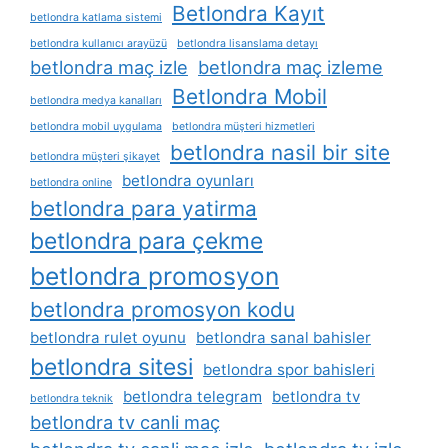
Betlondra Kayıt
betlondra katlama sistemi
betlondra kullanıcı arayüzü
betlondra lisanslama detayı
betlondra maç izle
betlondra maç izleme
Betlondra Mobil
betlondra medya kanalları
betlondra mobil uygulama
betlondra müşteri hizmetleri
betlondra nasil bir site
betlondra müşteri şikayet
betlondra oyunları
betlondra online
betlondra para yatirma
betlondra para çekme
betlondra promosyon
betlondra promosyon kodu
betlondra rulet oyunu
betlondra sanal bahisler
betlondra sitesi
betlondra spor bahisleri
betlondra telegram
betlondra tv
betlondra teknik
betlondra tv canli maç