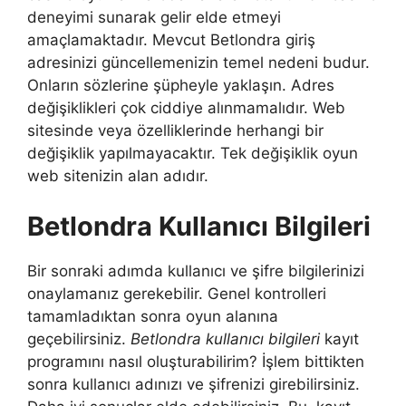
deneyimi sunarak gelir elde etmeyi
amaçlamaktadır. Mevcut Betlondra giriş
adresinizi güncellemenizin temel nedeni budur.
Onların sözlerine şüpheyle yaklaşın. Adres
değişiklikleri çok ciddiye alınmamalıdır. Web
sitesinde veya özelliklerinde herhangi bir
değişiklik yapılmayacaktır. Tek değişiklik oyun
web sitenizin alan adıdır.
Betlondra Kullanıcı Bilgileri
Bir sonraki adımda kullanıcı ve şifre bilgilerinizi
onaylamanız gerekebilir. Genel kontrolleri
tamamladıktan sonra oyun alanına
geçebilirsiniz.
Betlondra kullanıcı bilgileri
kayıt
programını nasıl oluşturabilirim? İşlem bittikten
sonra kullanıcı adınızı ve şifrenizi girebilirsiniz.