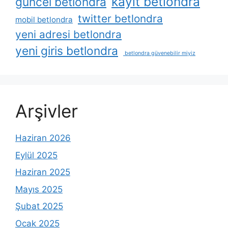
kayit betlondra
güncel betlondra
twitter betlondra
mobil betlondra
yeni adresi betlondra
yeni giris betlondra
betlondra güvenebilir miyiz
Arşivler
Haziran 2026
Eylül 2025
Haziran 2025
Mayıs 2025
Şubat 2025
Ocak 2025