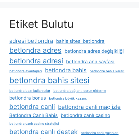
Etiket Bulutu
adresi betlondra
bahis sitesi betlondra
betlondra adres
betlondra adres değişikliği
betlondra adresi
betlondra ana sayfası
betlondra bahis
betlondra avantajları
betlondra bahis kararı
betlondra bahis sitesi
betlondra bazı kullanıcılar
betlondra bağlantı sorun giderme
betlondra bonus
betlondra büyük kazanç
betlondra canli
betlondra canli maç izle
Betlondra Canlı Bahis
betlondra canlı casino
betlondra canlı casino stratejisi
betlondra canlı destek
betlondra canlı yayınları