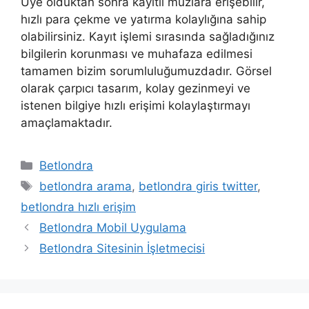
Üye olduktan sonra kayıtlı muzlara erişebilir,
hızlı para çekme ve yatırma kolaylığına sahip
olabilirsiniz. Kayıt işlemi sırasında sağladığınız
bilgilerin korunması ve muhafaza edilmesi
tamamen bizim sorumluluğumuzdadır. Görsel
olarak çarpıcı tasarım, kolay gezinmeyi ve
istenen bilgiye hızlı erişimi kolaylaştırmayı
amaçlamaktadır.
Kategoriler
Betlondra
Etiketler
betlondra arama
,
betlondra giris twitter
,
betlondra hızlı erişim
Betlondra Mobil Uygulama
Betlondra Sitesinin İşletmecisi