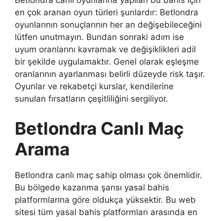
Betlondra canlı oyunlarına yapılan bu bahis için
en çok aranan oyun türleri şunlardır: Betlondra
oyunlarının sonuçlarının her an değişebileceğini
lütfen unutmayın. Bundan sonraki adım ise
uyum oranlarını kavramak ve değişiklikleri adil
bir şekilde uygulamaktır. Genel olarak eşleşme
oranlarının ayarlanması belirli düzeyde risk taşır.
Oyunlar ve rekabetçi kurslar, kendilerine
sunulan fırsatların çeşitliliğini sergiliyor.
Betlondra Canlı Maç
Arama
Betlondra canlı maç sahip olması çok önemlidir.
Bu bölgede kazanma şansı yasal bahis
platformlarına göre oldukça yüksektir. Bu web
sitesi tüm yasal bahis platformları arasında en