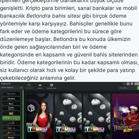
işlemleri gerçekleştirme olanaklarını büyük ölçüde
genişletti. Kripto para birimleri, sanal bankalar ve mobil
bankacılık
Betlondra bahis sitesi
gibi birçok ödeme
yöntemiyle karşı karşıyayız. Bahisçiler genellikle bunu
fark eder ve ödeme kategorilerini bu sürece göre
düzenlemeye başlar. Betlondra bu konuda ülkemizin
önde gelen sağlayıcılarından biri ve ödeme
kategorisinde en kapsamlı ve güvenli bahis sitelerinden
biridir. Ödeme kategorilerinin bu kadar kapsamlı olması,
siz kullanıcı olarak hızlı ve kolay bir şekilde para yatırıp
çekebileceğiniz anlamına gelir.