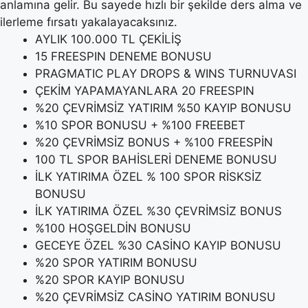
anlamına gelir. Bu sayede hızlı bir şekilde ders alma ve
ilerleme fırsatı yakalayacaksınız.
AYLIK 100.000 TL ÇEKİLİŞ
15 FREESPIN DENEME BONUSU
PRAGMATIC PLAY DROPS & WINS TURNUVASI
ÇEKİM YAPAMAYANLARA 20 FREESPIN
%20 ÇEVRİMSİZ YATIRIM %50 KAYIP BONUSU
%10 SPOR BONUSU + %100 FREEBET
%20 ÇEVRİMSİZ BONUS + %100 FREESPİN
100 TL SPOR BAHİSLERİ DENEME BONUSU
İLK YATIRIMA ÖZEL % 100 SPOR RİSKSİZ
BONUSU
İLK YATIRIMA ÖZEL %30 ÇEVRİMSİZ BONUS
%100 HOŞGELDİN BONUSU
GECEYE ÖZEL %30 CASİNO KAYIP BONUSU
%20 SPOR YATIRIM BONUSU
%20 SPOR KAYIP BONUSU
%20 ÇEVRİMSİZ CASİNO YATIRIM BONUSU