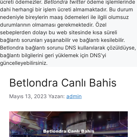
ücreti ödemezler.
Betlondra twitter
ödeme işlemlerinde
dahi herhangi bir işlem ücreti almamaktadır. Bu durum
nedeniyle bireylerin maaş ödemeleri ile ilgili olumsuz
durumlarının olmaması gerekmektedir. Özel
sebeplerden dolayı bu web sitesinde kısa süreli
bağlantı sorunları yaşanabilir ve bağlantı kesilebilir.
Betlondra bağlantı sorunu DNS kullanılarak çözüldüyse,
bağlantı bilgilerini geri yüklemek için DNS'yi
güncelleyebilirsiniz.
Betlondra Canlı Bahis
Mayıs 13, 2023
Yazarı:
admin