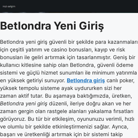
Betlondra Yeni Giriş
Betlondra yeni giriş güvenli bir şekilde para kazanmaları
için çeşitli yatırım ve casino bonusları, kayıp ve risk
bonusları ile geliri artırmak için tasarlanmıştır. Geniş bir
kullanıcı kitlesine sahip olan Betlondra, güvenli ödeme
sistemi ve güçlü hizmet sunumları ile minimum yatırımla
en yüksek getiriyi sunuyor.
Betlondra giriş
canlı poker,
yüksek tempolu sisteme ayak uydururken sizi her
zaman aktif tutar. Bu aşamaya baktığımızda, üretken,
Betlondra yeni giriş
düzenli, ileriye doğru akan ve her
zaman gergin olan rastgele alanları yakalama fırsatları
görüyoruz. Bu tür bir etkileşim, oyununuzu verimli, hızlı
ve olumlu bir şekilde etkinleştirmenizi sağlar. Ayrıca,
başarı ve üretkenliği artırmak için bir sistemi takip