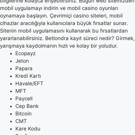
bilgilerine kolayca erişebilirsiniz. Bugün web sitemizden
mobil uygulamayı indirin ve mobil casino oyunları
oynamaya başlayın. Çevrimiçi casino siteleri, mobil
cihazlar aracılığıyla kullanıcılara büyük fırsatlar sunar.
Sitenin mobil uygulamasını kullanarak bu fırsatlardan
yararlanabilirsiniz. Betlondra kayıt süreci nedir? Girmek,
yarışmaya kaydolmanın hızlı ve kolay bir yoludur.
Ecopayz
Jeton
Papara
Kredi Kartı
Havale/EFT
MFT
Paycell
Cep Bank
Bitcoin
CMT
Kare Kodu