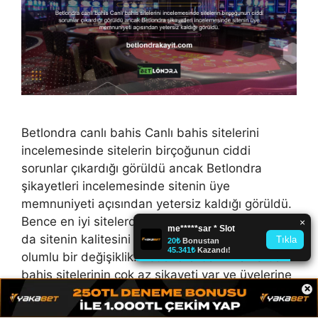
Betlondra canlı bahis Canlı bahis sitelerini
incelemesinde sitelerin birçoğunun ciddi
sorunlar çıkardığı görüldü ancak Betlondra
şikayetleri incelemesinde sitenin üye
memnuniyeti açısından yetersiz kaldığı görüldü.
Bence en iyi sitelerden biri olarak buldum. Bu
da sitenin kalitesini her geçen gün artıran çok
olumlu bir değişiklik. Betlondra Canlı Bahis Canlı
bahis sitelerinin çok az şikayeti var ve üyelerine
×
…
Devamını oku…