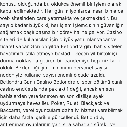
konusu olduğunda bu oldukça önemli bir işlem olarak
kabul edilmektedir. Her gün milyonlarca insan binlerce
web sitesinden para yatırmakta ve çekmektedir. Bu
sayı o kadar büyük ki, her işlem işlemcisinin güvenliğini
sağlamak başlı başına bir görev haline geliyor. Casino
siteleri de kullanıcıları için büyük yatırımlar yapar ve
ticaret yapar. Son on yılda Betlondra gibi bahis siteleri
hayatımızı istila etmeye başladı. Geçen yıl birçok işi
durma noktasına getiren bir pandemiye hepimiz tanık
olduk. Beklendiği gibi, minimum personel sayısı
nedeniyle kullanıcı sayısı önemli ölçüde azaldı.
Betlondra Canlı Casino Betlondra e-spor bölümü canlı
casino endüstrisinde pek aktif değil, ancak en son
bahislerden yararlanırken en son dizilişe ayak
uydurmaya hevesliler. Poker, Rulet, Blackjack ve
Baccarat, yerel oyunculara daha iyi hizmet verebilmek
için daha fazla içerikle güncellendi. Betlondra,
antrenman oyunlarının yanı sıra sahadan sürekli ve