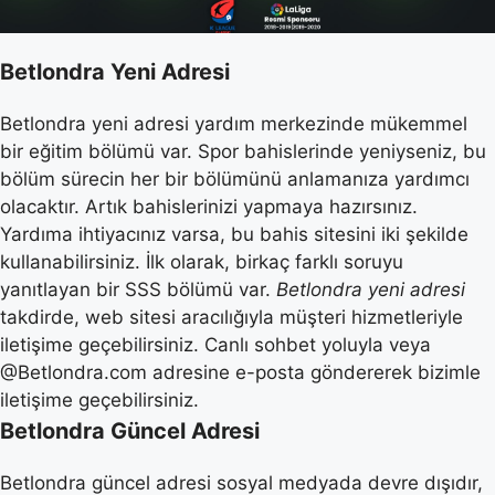
Betlondra Yeni Adresi
Betlondra yeni adresi yardım merkezinde mükemmel
bir eğitim bölümü var. Spor bahislerinde yeniyseniz, bu
bölüm sürecin her bir bölümünü anlamanıza yardımcı
olacaktır. Artık bahislerinizi yapmaya hazırsınız.
Yardıma ihtiyacınız varsa, bu bahis sitesini iki şekilde
kullanabilirsiniz. İlk olarak, birkaç farklı soruyu
yanıtlayan bir SSS bölümü var.
Betlondra yeni adresi
takdirde, web sitesi aracılığıyla müşteri hizmetleriyle
iletişime geçebilirsiniz. Canlı sohbet yoluyla veya
@Betlondra.com adresine e-posta göndererek bizimle
iletişime geçebilirsiniz.
Betlondra Güncel Adresi
Betlondra güncel adresi sosyal medyada devre dışıdır,