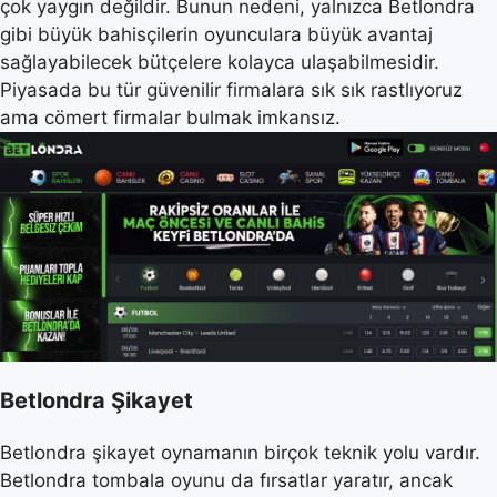
çok yaygın değildir. Bunun nedeni, yalnızca Betlondra
gibi büyük bahisçilerin oyunculara büyük avantaj
sağlayabilecek bütçelere kolayca ulaşabilmesidir.
Piyasada bu tür güvenilir firmalara sık sık rastlıyoruz
ama cömert firmalar bulmak imkansız.
Betlondra Şikayet
Betlondra şikayet oynamanın birçok teknik yolu vardır.
Betlondra tombala oyunu da fırsatlar yaratır, ancak