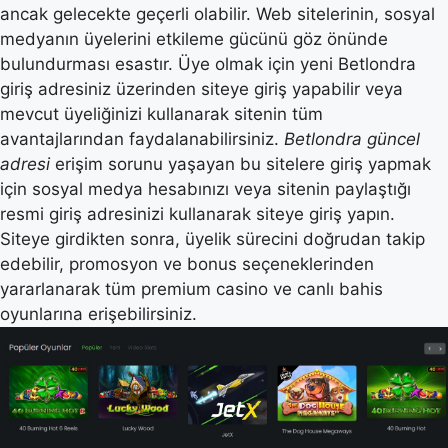
ancak gelecekte geçerli olabilir. Web sitelerinin, sosyal
medyanın üyelerini etkileme gücünü göz önünde
bulundurması esastır. Üye olmak için yeni Betlondra
giriş adresiniz üzerinden siteye giriş yapabilir veya
mevcut üyeliğinizi kullanarak sitenin tüm
avantajlarından faydalanabilirsiniz.
Betlondra güncel
adresi
erişim sorunu yaşayan bu sitelere giriş yapmak
için sosyal medya hesabınızı veya sitenin paylaştığı
resmi giriş adresinizi kullanarak siteye giriş yapın.
Siteye girdikten sonra, üyelik sürecini doğrudan takip
edebilir, promosyon ve bonus seçeneklerinden
yararlanarak tüm premium casino ve canlı bahis
oyunlarına erişebilirsiniz.