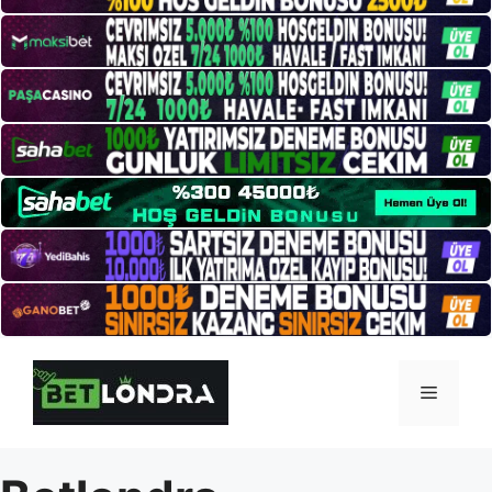
İçeriğe
atla
Menü