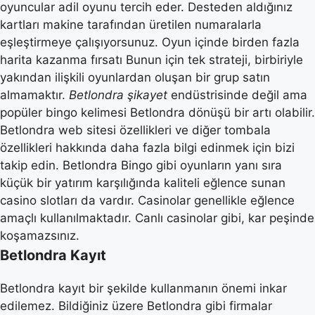
oyuncular adil oyunu tercih eder. Desteden aldığınız
kartları makine tarafından üretilen numaralarla
eşleştirmeye çalışıyorsunuz. Oyun içinde birden fazla
harita kazanma fırsatı Bunun için tek strateji, birbiriyle
yakından ilişkili oyunlardan oluşan bir grup satın
almamaktır.
Betlondra şikayet
endüstrisinde değil ama
popüler bingo kelimesi Betlondra dönüşü bir artı olabilir.
Betlondra web sitesi özellikleri ve diğer tombala
özellikleri hakkında daha fazla bilgi edinmek için bizi
takip edin. Betlondra Bingo gibi oyunların yanı sıra
küçük bir yatırım karşılığında kaliteli eğlence sunan
casino slotları da vardır. Casinolar genellikle eğlence
amaçlı kullanılmaktadır. Canlı casinolar gibi, kar peşinde
koşamazsınız.
Betlondra Kayıt
Betlondra kayıt bir şekilde kullanmanın önemi inkar
edilemez. Bildiğiniz üzere Betlondra gibi firmalar